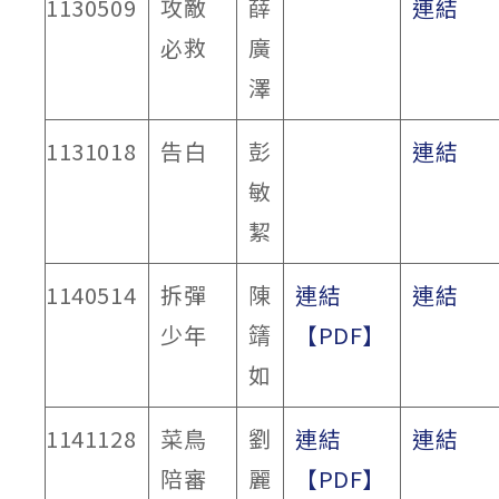
1130509
攻敵
薛
連結
必救
廣
澤
1131018
告白
彭
連結
敏
絜
1140514
拆彈
陳
連結
連結
少年
𥴰
【PDF】
如
1141128
菜鳥
劉
連結
連結
陪審
麗
【PDF】