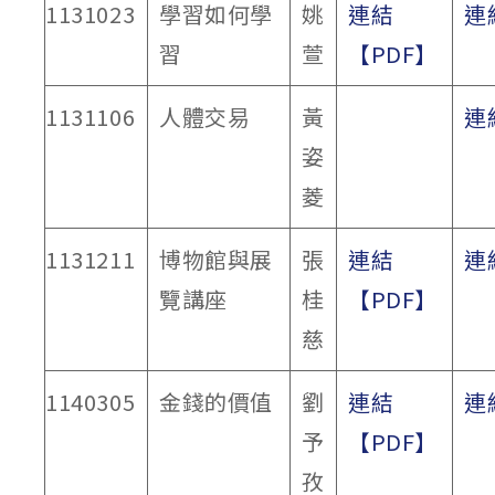
1131023
學習如何學
姚
連結
連
習
萱
【PDF】
1131106
人體交易
黃
連
姿
菱
1131211
博物館與展
張
連結
連
覽講座
桂
【PDF】
慈
1140305
金錢的價值
劉
連結
連
予
【PDF】
孜