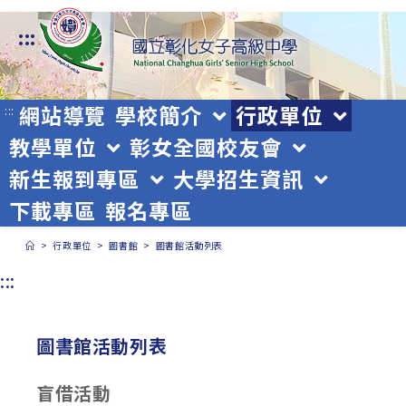
跳
:::
轉
至
主
網站導覽
學校簡介
行政單位
:::
教學單位
彰女全國校友會
要
新生報到專區
大學招生資訊
內
下載專區
報名專區
容
>
行政單位
>
圖書館
>
圖書館活動列表
:::
圖書館活動列表
盲借活動