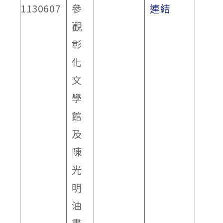
1130607
參
連結
觀
彰
化
文
學
館
及
陳
光
明
油