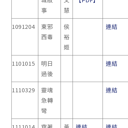
事
慧
1091204
東邪
侯
連結
西毒
裕
姬
1101015
明日
連結
過後
1110329
靈魂
連結
急轉
彎
1111014
穿著
黃
連結
連結