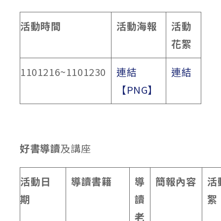
活動時間
活動海報
活動
花絮
1101216~1101230
連結
連結
【PNG】
好書導讀
及講座
活動日
導讀書籍
導
簡報內容
活
期
讀
絮
老