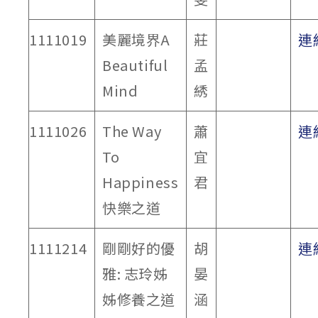
1111019
美麗境界A
莊
連
Beautiful
孟
Mind
綉
1111026
The Way
蕭
連
To
宜
Happiness
君
快樂之道
1111214
剛剛好的優
胡
連
雅: 志玲姊
晏
姊修養之道
涵