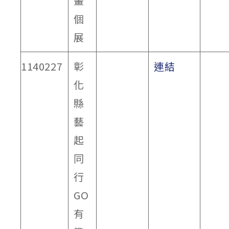
畫
個
展
1140227
彰
連結
化
縣
藝
起
同
行
GO
有