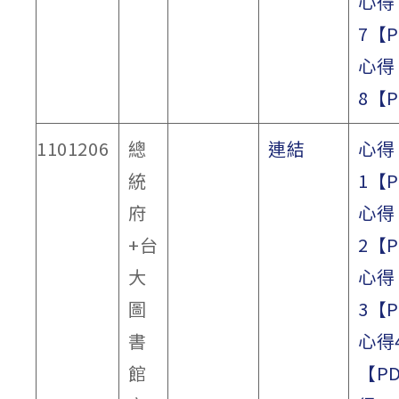
心得
7【
心得
8【
1101206
總
連結
心得
統
1【
府
心得
+台
2【
大
心得
圖
3【
書
心得
館
【P