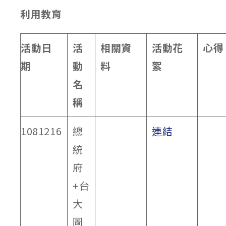
利用教育
活動日
活
相關資
活動花
心得
期
動
料
絮
名
稱
1081216
總
連結
統
府
+台
大
圖