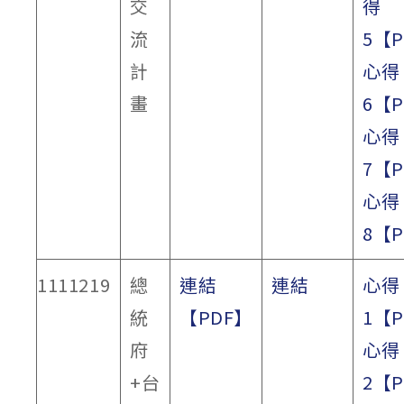
交
得
流
5【
計
心得
畫
6【
心得
7【
心得
8【
1111219
總
連結
連結
心得
統
【PDF】
1【
府
心得
+台
2【