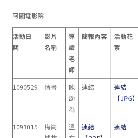
阿圖電影院
活動日
影片
導
簡報內容
活動花
期
名稱
讀
絮
老
師
1090529
情書
陳
連結
連結
劭
【JPG
為
1091015
梅崗
溫
連結
連結
城故
文
【PDF】