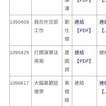
澤
1090408
我在外交部
劉
連結
連
工作
仕
【PDF】
【
傑
1090429
打開演算法
唐
連結
連
黑箱
國
【PDF】
詩
1090617
大腦喜歡這
黃
連結
連
樣學
俊
【
銘