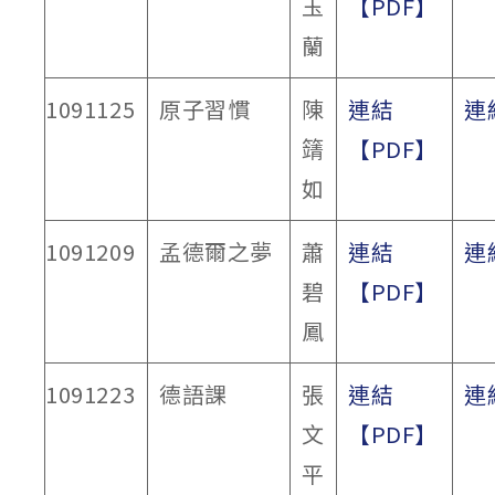
玉
【PDF】
蘭
1091125
原子習慣
陳
連結
連
𥴰
【PDF】
如
1091209
孟德爾之夢
蕭
連結
連
碧
【PDF】
鳳
1091223
德語課
張
連結
連
文
【PDF】
平