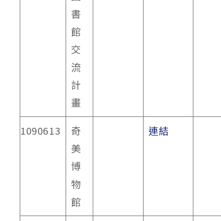
書
館
交
流
計
畫
1090613
奇
連結
美
博
物
館