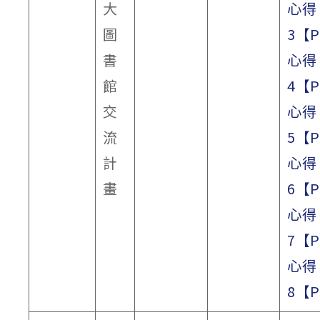
大
心得
圖
3【
書
心得
館
4【
交
心得
流
5【
計
心得
畫
6【
心得
7【
心得
8【