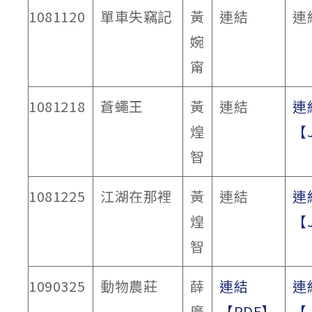
1081120
單車失竊記
黃
連結
連
婉
甯
1081218
蒼蠅王
黃
連結
連
煌
【
智
1081225
江湖在那裡
黃
連結
連
煌
【
智
1090325
動物農莊
薛
連結
連
廣
【PDF】
【