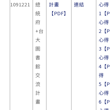
1091221
總
計畫
連結
心得
統
【PDF】
1【
府
心得
+台
2【
大
心得
圖
3【
書
心得
館
4【
交
得
流
5【
計
心得
畫
6【