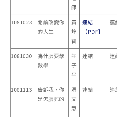
師
1081023
閱讀改變你
黃
連結
連
的人生
煌
【PDF】
智
1081030
為什麼要學
莊
連結
連
數學
子
平
1081113
告訴我，你
溫
連結
連
是怎麼死的
文
慧