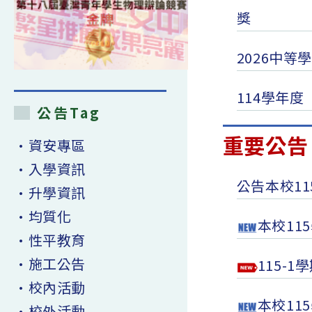
獎
2026中
114學年
公告Tag
重要公告 I
•資安專區
•入學資訊
公告本校1
•升學資訊
•均質化
本校11
•性平教育
•施工公告
115-
•校內活動
本校11
•校外活動