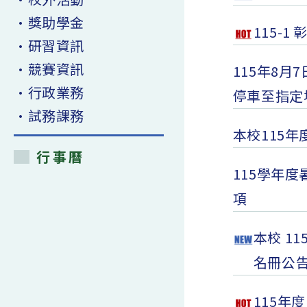
•獎助學金
115-
•研習資訊
•競賽資訊
115年8
•行政業務
停車至指定
•試務課務
本校115
行事曆
115學年
項
本校 1
名冊公
115年