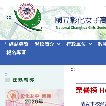
跳
轉
:::
至
主
要
:::
網站導覽
學校簡介
行政單位
教
內
報名專區
容
:::
:::
焦點報導
榮譽榜 Ho
恭賀本校榮