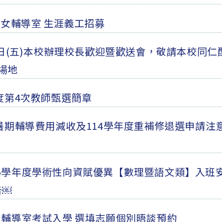
1 彰女輔導室 生涯義工招募
月7日(五)本校辦理校長歡迎暨歡送會，敬請本校同仁
場地
年度第4次教師甄選簡章
度暑期輔導費用減收及114學年度重補修退選申請注
15學年度學術性向資賦優異【數理暨語文類】入班
告￼
度 輔導室考試入學 選填志願個別晤談預約