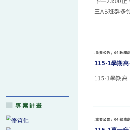
下午23:0
試
日
三AB班群多領
程
表
及
考
試
在
留言功能已關閉
範
〈115
圍
學
表〉
年
中
度
第
1
.重要公告
/
04.教務
學
期
115-1學
課
程
教
務
115-1學
處
第
2
階
段
在
留言功能已關閉
選
〈115-
課
1
通
專案計畫
學
知
期
(115.7.20)〉
高
中
一
.重要公告
/
04.教務
升
高
115-1高
二