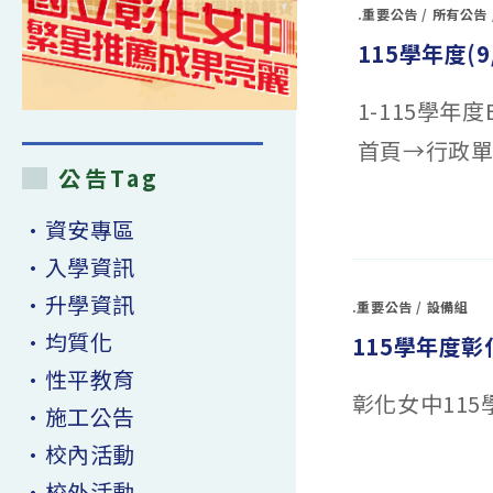
.重要公告
/
所有公告
115
學年度
(
9
1-115學
首頁→行政
公告Tag
在
留言功能已關閉
•資安專區
〈
115
學
年
•入學資訊
度
(
9
/2
～
•升學資訊
.重要公告
/
設備組
9
/3)
第
•均質化
115學年度
二
次
學
•性平教育
測
彰化女中11
模
•施工公告
擬
考
考
•校內活動
試
在
留言功能已關閉
日
〈115
程
•校外活動
學