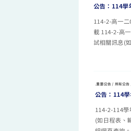
第
公告：114學
二
階
段
報
114-2-高一
名
日
期
載 114-2
調
整
為
試相關訊息(如
7/15(三)~7/17(五)
中
在
留言功能已關閉
〈公
告：
114
學
年
度
.重要公告
/
所有公告
第
二
公告：114
學
期
0713
高
114-2-
一
二
學
(如日程表、
期
補
考
組網頁查詢
(日