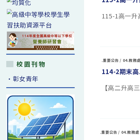
選
組
編
115-1高
班
名
單〉
中
在
留言功能已關閉
〈115-
1
高
一
升
高
.重要公告
/
04.教務
二
校園刊物
座
114-2期
號
異
•彰女青年
動
名
【高二升高三
單〉
中
在
留言功能已關閉
〈114-
2
期
末
高
二
.重要公告
/
04.教務處
升
高