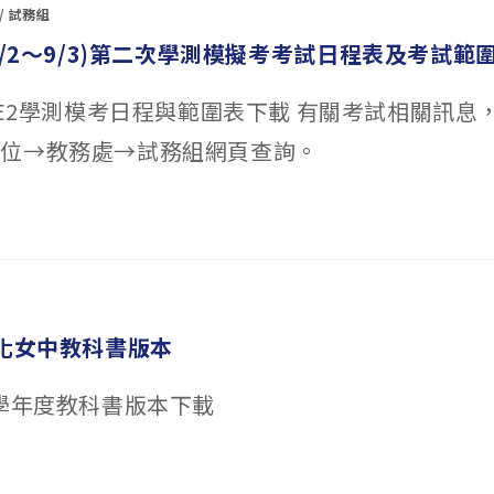
/
試務組
/2
～
9
/3)
第
二
次學測模擬考
考試日程表及考試範
年度E2學測模考日程與範圍表下載 有關考試相關訊息
單位→教務處→試務組網頁查詢。
彰化女中教科書版本
5學年度教科書版本下載