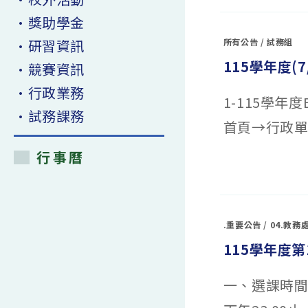
表
年
及
度
•獎助學金
考
彰
試
化
範
•研習資訊
所有公告
/
試務組
女
圍
中
表〉
115學年度(
教
•競賽資訊
中
科
書
•行政業務
版
1-115學
本〉
中
•試務課務
首頁→行政
行事曆
在
留言功能已關閉
〈115
學
年
度
(7/29
～
.重要公告
/
04.教務
7/30)
第
115學年度第
一
次
學
測
一、選課時間：
模
擬
考
考