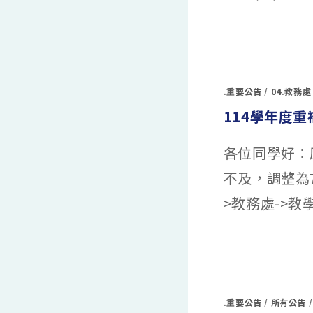
在
留言功能已關閉
〈重
修
課
程
日
期
.重要公告
/
04.教務處
調
整〉
114學年度重
中
各位同學好：原
不及，調整為7
>教務處->教學.
在
留言功能已關閉
〈114
學
年
度
重
補
.重要公告
/
所有公告
修