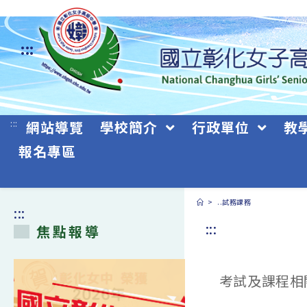
跳
轉
:::
至
主
要
:::
網站導覽
學校簡介
行政單位
教
內
報名專區
容
>
..試務課務
:::
:::
焦點報導
考試及課程相