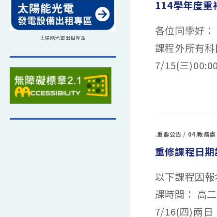
114學年度
三
轉
組
及
各位同學好：
座
號
太陽能光電出租專區
異
課程外所有科目
動〉
中
7/15(三)00:
在
留言功能已關閉
〈114
學
年
度
重
補
.重要公告
/
04.教務處
修
第
重修課程日期
二
階
段
報
以下課程因報
名
網
路
課時間： 高二上
公
告
￼〉
7/16(四)兩日，
中