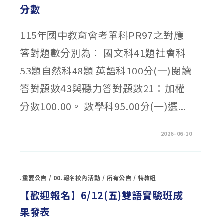
實
分數
驗
班
高
一
115年國中教育會考單科PR97之對應
轉
入
申
答對題數分別為： 國文科41題社會科
請
結
果
53題自然科48題 英語科100分(一)閱讀
公
告〉
中
答對題數43與聽力答對題數21：加權
分數100.00。 數學科95.00分(一)選...
在
留言功能已關閉
2026-06-10
〈115
年
國
中
教
育
.重要公告
/
00.報名校內活動
/
所有公告
/
特教組
會
考
PR97
【歡迎報名】6/12(五)雙語實驗班成
對
應
果發表
加
權