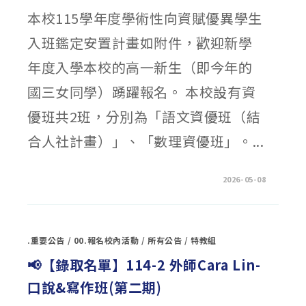
班
本校115學年度學術性向資賦優異學生
招
生
簡
入班鑑定安置計畫如附件，歡迎新學
章〉
中
年度入學本校的高一新生（即今年的
國三女同學）踴躍報名。 本校設有資
優班共2班，分別為「語文資優班（結
合人社計畫）」、「數理資優班」。...
在
留言功能已關閉
2026-05-08
〈【簡
章
公
告】
本
校
.重要公告
/
00.報名校內活動
/
所有公告
/
特教組
115
學
年
📢【錄取名單】114-2 外師Cara Lin-
度
學
口說&寫作班(第二期)
術
性
向