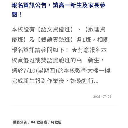
CLUB〉
報名資訊公告，請高一新生及家長參
中
閱！
本校設有【語文資優班】、【數理資
優班】及【雙語實驗班】各1班，相關
報名資訊請參閱如下： ★有意報名本
校資優班或雙語實驗班的高一新生，
請於7/10(星期四)於本校教學大樓一樓
完成新生報到作業後，始能進行...
在
留言功能已關閉
2025-07-08
〈本
校
114
學
年
度
.重要公告
/
04.教務處
/
特教組
資
優