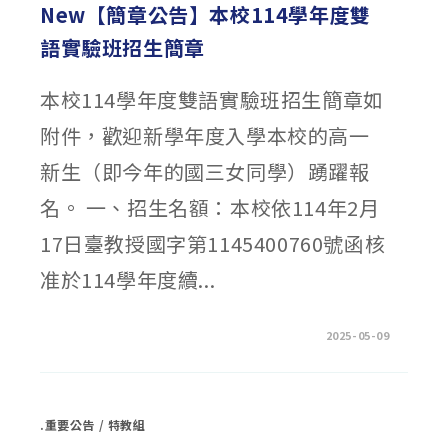
鑑
New【簡章公告】本校114學年度雙
定
及
語實驗班招生簡章
雙
語
實
驗
本校114學年度雙語實驗班招生簡章如
班
報
名
附件，歡迎新學年度入學本校的高一
資
訊
公
新生（即今年的國三女同學）踴躍報
告，
請
高
名。 一、招生名額：本校依114年2月
一
新
17日臺教授國字第1145400760號函核
生
及
家
准於114學年度續...
長
參
閱！〉
中
在
留言功能已關閉
2025-05-09
〈NEW【簡
章
公
告】
本
校
.重要公告
/
特教組
114
學