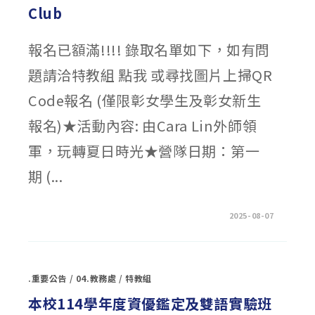
一
Club
轉
入
申
請
報名已額滿!!!! 錄取名單如下，如有問
結
果
公
題請洽特教組 點我 或尋找圖片上掃QR
告〉
中
Code報名 (僅限彰女學生及彰女新生
報名)★活動內容: 由Cara Lin外師領
軍，玩轉夏日時光★營隊日期：第一
期 (...
在
留言功能已關閉
2025-08-07
〈【錄
取
名
單】
夏
日
.重要公告
/
04.教務處
/
特教組
英
語
營
本校114學年度資優鑑定及雙語實驗班
~ENGLISH