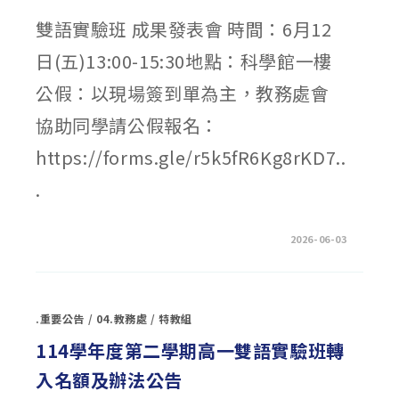
分
數〉
雙語實驗班 成果發表會 時間：6月12
中
日(五)13:00-15:30地點：科學館一樓
公假：以現場簽到單為主，教務處會
協助同學請公假報名：
https://forms.gle/r5k5fR6Kg8rKD7..
.
在
留言功能已關閉
2026-06-03
〈【歡
迎
報
名】
6/12(五)
雙
.重要公告
/
04.教務處
/
特教組
語
實
驗
114學年度第二學期高一雙語實驗班轉
班
成
入名額及辦法公告
果
發