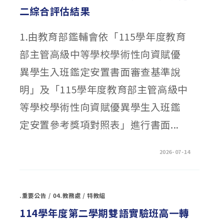
文
二綜合評估結果
類
資
優
鑑
1.由教育部鑑輔會依「115學年度教育
定
【複
選】
部主管高級中等學校學術性向資賦優
試
場
配
異學生入班鑑定安置書面審查基準說
置
表
及
明」及「115學年度教育部主管高級中
應
試
等學校學術性向資賦優異學生入班鑑
資
訊
提
定安置參考獎項對照表」進行書面...
醒〉
中
在
留言功能已關閉
2026-07-14
〈本
校
115
學
年
度
.重要公告
/
04.教務處
/
特教組
資
賦
優
114學年度第二學期雙語實驗班高一轉
異