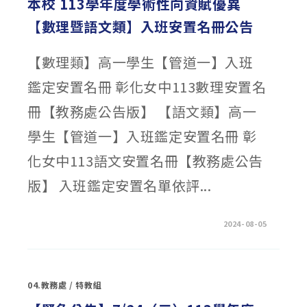
本校 113學年度學術性向資賦優異
班
申
【數理暨語文類】入班安置名冊公告
請
積
分
查
【數理類】高一學生【管道一】入班
詢
公
告〉
鑑定安置名冊 彰化女中113數理安置名
中
冊【教務處公告版】 【語文類】高一
學生【管道一】入班鑑定安置名冊 彰
化女中113語文安置名冊【教務處公告
版】 入班鑑定安置名單依評...
在
留言功能已關閉
2024-08-05
〈本
校
113
學
年
度
04.教務處
/
特教組
學
術
性