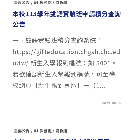
.重要公告
/
04.教務處
/
特教組
114
學
年
本校113學年雙語實驗班申請積分查詢
度
學
公告
術
性
向
資
一、雙語實驗班積分查詢系統：
賦
優
異
https://gifteducation.chgsh.chc.ed
學
生
入
u.tw/ 新生入學報到編號：如 S001。
班
鑑
定
若欲確認新生入學報到編號，可至學
安
置
校網頁【新生報到專區】－【1...
計
畫〉
中
在
留言功能已關閉
2024-08-07
〈本
校
113
學
年
雙
.重要公告
/
04.教務處
/
特教組
語
實
驗