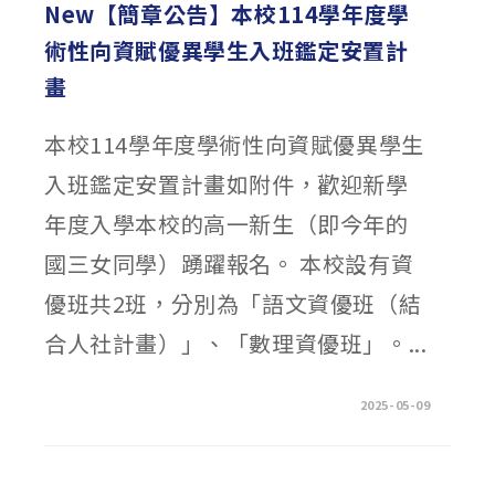
年
New【簡章公告】本校114學年度學
度
雙
術性向資賦優異學生入班鑑定安置計
語
實
驗
畫
班
招
生
簡
本校114學年度學術性向資賦優異學生
章〉
中
入班鑑定安置計畫如附件，歡迎新學
年度入學本校的高一新生（即今年的
國三女同學）踴躍報名。 本校設有資
優班共2班，分別為「語文資優班（結
合人社計畫）」、「數理資優班」。...
在
留言功能已關閉
2025-05-09
〈NEW【簡
章
公
告】
本
校