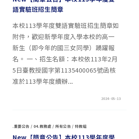
定
及
語實驗班招生簡章
雙
語
實
驗
本校113學年度雙語實驗班招生簡章如
班
報
名
附件，歡迎新學年度入學本校的高一
資
訊
公
新生（即今年的國三女同學）踴躍報
告，
請
高
名。 一、招生名額：本校依113年2月
一
新
5日臺教授國字第1135400065號函核
生
及
家
准於113學年度續辦...
長
參
閱！〉
中
在
留言功能已關閉
2024-05-13
〈NEW【簡
章
公
告】
本
校
.重要公告
/
04.教務處
/
所有公告
/
特教組
113
學
年
New【簡章公告】本校113學年度學
度