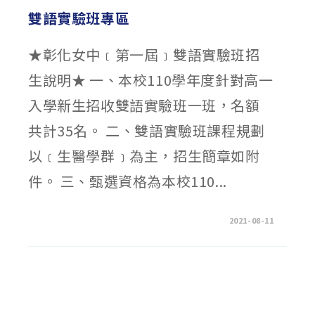
學
年
雙語實驗班專區
度
學
術
性
★彰化女中﹝第一屆﹞雙語實驗班招
向
資
生說明★ 一、本校110學年度針對高一
賦
優
異
入學新生招收雙語實驗班一班，名額
學
生
入
共計35名。 二、雙語實驗班課程規劃
班
鑑
定
以﹝生醫學群﹞為主，招生簡章如附
安
置
計
件。 三、甄選資格為本校110...
畫〉
中
在
留言功能已關閉
2021-08-11
〈雙
語
實
驗
班
專
區〉
中