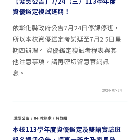
【緊急公告】7/24（三）113學年度
向
資
資優鑑定複試延期！
賦
優
異
【數
依彰化縣政府公告7月24日停課停班，
理
暨
語
所以本校資優鑑定考試延至7月2 5日星
文
類】
入
期四辦理。 資優鑑定複試考程表與其
班
安
置
他注意事項，請再密切留意官網訊
名
冊
息。
公
告〉
中
在
留言功能已關閉
2024-07-24
〈【緊
急
公
告】
7/24（三）
113
.重要公告
/
04.教務處
/
特教組
學
年
度
本校113學年度資優鑑定及雙語實驗班
資
優
報名資訊公告，請高一新生及家長參
鑑