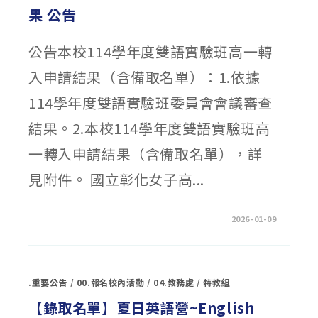
臺
果 公告
灣
青
年
學
公告本校114學年度雙語實驗班高一轉
生
物
理
入申請結果（含備取名單）：1.依據
辯
論
競
114學年度雙語實驗班委員會會議審查
賽
『金
牌』〉
結果。2.本校114學年度雙語實驗班高
中
一轉入申請結果（含備取名單），詳
見附件。 國立彰化女子高...
在
留言功能已關閉
2026-01-09
〈114
學
年
度
雙
語
.重要公告
/
00.報名校內活動
/
04.教務處
/
特教組
實
驗
班
【錄取名單】夏日英語營~English
高