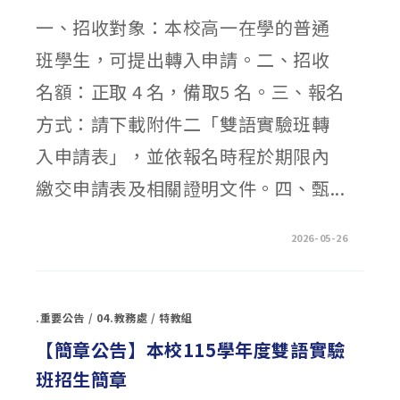
表〉
中
一、招收對象：本校高一在學的普通
班學生，可提出轉入申請。二、招收
名額：正取 4 名，備取5 名。三、報名
方式：請下載附件二「雙語實驗班轉
入申請表」，並依報名時程於期限內
繳交申請表及相關證明文件。四、甄...
在
留言功能已關閉
2026-05-26
〈114
學
年
度
第
二
.重要公告
/
04.教務處
/
特教組
學
期
高
【簡章公告】本校115學年度雙語實驗
一
雙
班招生簡章
語
實
驗