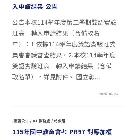
學
入申請結果 公告
生
鑑
定
管
公告本校114學年度第二學期雙語實驗
道
二
綜
班高一轉入申請結果（含備取名
合
評
估
單）：1.依據114學年度雙語實驗班委
結
果〉
中
員會會議審查結果。2.本校114學年度
雙語實驗班高一轉入申請結果（含備
取名單），詳見附件。 國立彰...
在
留言功能已關閉
2026-06-25
〈114
學
年
度
第
二
.重要公告
/
04.教務處
/
特教組
學
期
雙
115年國中教育會考 PR97 對應加權
語