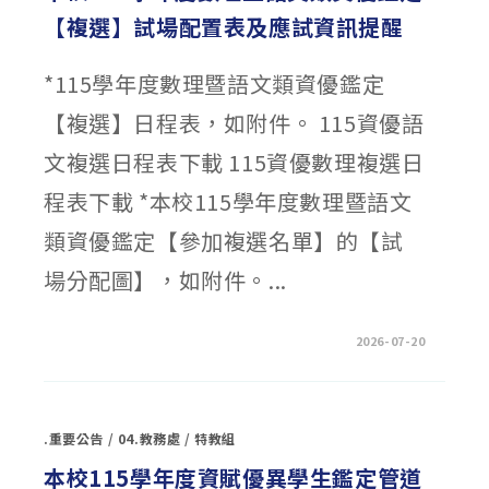
資
【複選】試場配置表及應試資訊提醒
賦
優
異
【數
*115學年度數理暨語文類資優鑑定
理
暨
語
【複選】日程表，如附件。 115資優語
文
類】
入
文複選日程表下載 115資優數理複選日
班
安
置
程表下載 *本校115學年度數理暨語文
名
冊
類資優鑑定【參加複選名單】的【試
公
告
￼〉
場分配圖】，如附件。...
中
在
留言功能已關閉
2026-07-20
〈本
校
115
學
年
度
.重要公告
/
04.教務處
/
特教組
數
理
暨
本校115學年度資賦優異學生鑑定管道
語