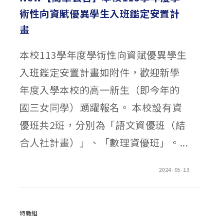
雙
術性向資賦優異學生入班鑑定安置計
語
實
驗
畫
班
招
生
簡
本校113學年度學術性向資賦優異學生
章〉
中
入班鑑定安置計畫如附件，歡迎新學
年度入學本校的高一新生（即今年的
國三女同學）踴躍報名。 本校設有資
優班共2班，分別為「語文資優班（結
合人社計畫）」、「數理資優班」。...
在
留言功能已關閉
2024-05-13
〈NEW【簡
章
公
告】
本
校
特教組
113