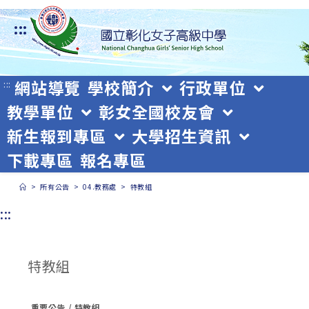
跳
:::
轉
至
主
網站導覽
學校簡介
行政單位
:::
教學單位
彰女全國校友會
要
新生報到專區
大學招生資訊
內
下載專區
報名專區
容
>
所有公告
>
04.教務處
>
特教組
:::
特教組
.重要公告
/
特教組