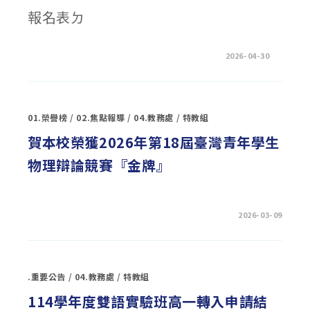
資
報名表ㄉ
賦
優
異
學
生
在
留言功能已關閉
2026-04-30
入
〈📢
班
【錄
鑑
取
定
名
安
單】
置
114-
計
01.榮譽榜
/
02.焦點報導
/
04.教務處
/
特教組
2
畫〉
外
中
師
賀本校榮獲2026年第18屆臺灣青年學生
CARA
LIN-
物理辯論競賽『金牌』
口
說
&
寫
作
班
在
留言功能已關閉
2026-03-09
(第
〈賀
二
本
期)〉
校
中
榮
獲
2026
.重要公告
/
04.教務處
/
特教組
年
第
18
114學年度雙語實驗班高一轉入申請結
屆