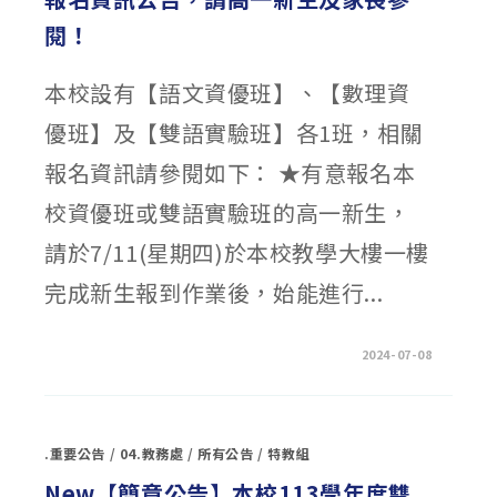
定
複
閱！
試
延
期！〉
中
本校設有【語文資優班】、【數理資
優班】及【雙語實驗班】各1班，相關
報名資訊請參閱如下： ★有意報名本
校資優班或雙語實驗班的高一新生，
請於7/11(星期四)於本校教學大樓一樓
完成新生報到作業後，始能進行...
在
留言功能已關閉
2024-07-08
〈本
校
113
學
年
度
.重要公告
/
04.教務處
/
所有公告
/
特教組
資
優
鑑
New【簡章公告】本校113學年度雙