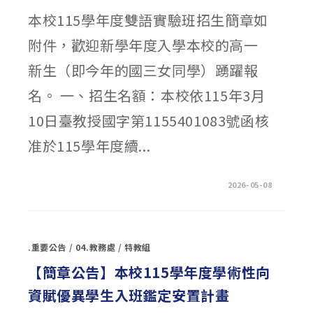
班
本校115學年度雙語實驗班招生簡章如
轉
入
名
附件，歡迎新學年度入學本校的高一
額
及
辦
新生（即今年的國三女同學）踴躍報
法
公
告〉
名。 一、招生名額：本校依115年3月
中
10日臺教授國字第1155401083號函核
准於115學年度續...
在
留言功能已關閉
2026-05-08
〈【簡
章
公
告】
本
校
.重要公告
/
04.教務處
/
特教組
115
學
年
【簡章公告】本校115學年度學術性向
度
雙
資賦優異學生入班鑑定安置計畫
語
實
驗