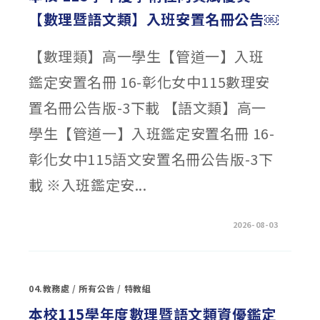
申
【數理暨語文類】入班安置名冊公告￼
請
積
分
查
【數理類】高一學生【管道一】入班
詢
公
告〉
鑑定安置名冊 16-彰化女中115數理安
中
置名冊公告版-3下載 【語文類】高一
學生【管道一】入班鑑定安置名冊 16-
彰化女中115語文安置名冊公告版-3下
載 ※入班鑑定安...
在
留言功能已關閉
2026-08-03
〈本
校
115
學
年
度
04.教務處
/
所有公告
/
特教組
學
術
性
本校115學年度數理暨語文類資優鑑定
向