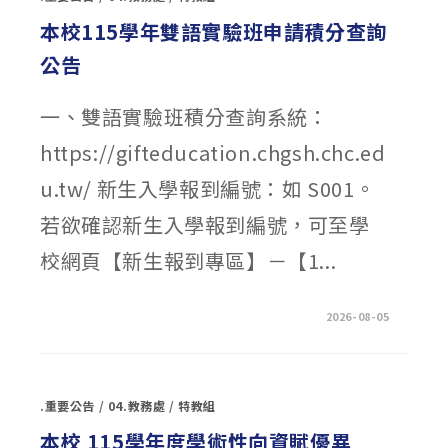
語
實
本校115學年雙語實驗班申請積分查詢
驗
班
公告
招
生
錄
取
一、雙語實驗班積分查詢系統：
名
冊
公
https://gifteducation.chgsh.chc.ed
告〉
中
u.tw/ 新生入學報到編號：如 S001。
若欲確認新生入學報到編號，可至學
校網頁【新生報到專區】－【1...
在
留言功能已關閉
2026-08-05
〈本
校
115
學
年
雙
.重要公告
/
04.教務處
/
特教組
語
實
驗
本校 115學年度學術性向資賦優異
班