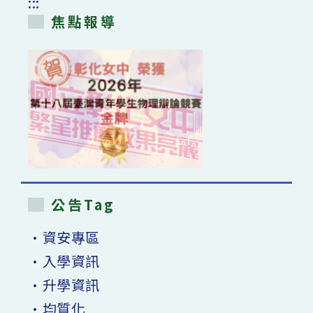
:::
焦點報導
公告Tag
•資安專區
•入學資訊
•升學資訊
•均質化