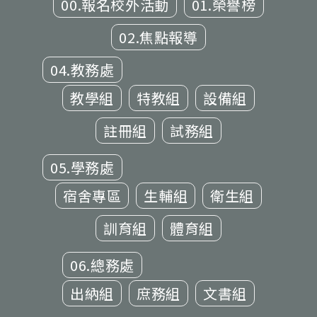
00.報名校外活動
01.榮譽榜
02.焦點報導
04.教務處
教學組
特教組
設備組
註冊組
試務組
05.學務處
宿舍專區
生輔組
衛生組
訓育組
體育組
06.總務處
出納組
庶務組
文書組