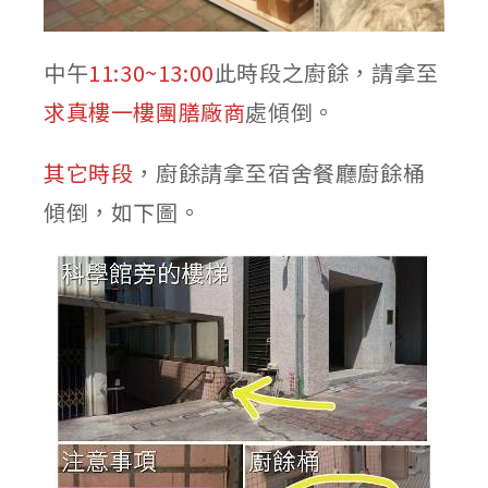
中午
11:30~13:00
此時段之廚餘，請拿至
求真樓一樓團膳廠商
處傾倒。
其它時段
，廚餘請拿至宿舍餐廳廚餘桶
傾倒，如下圖。