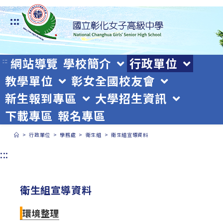
跳
:::
轉
至
主
網站導覽
學校簡介
行政單位
:::
教學單位
彰女全國校友會
要
新生報到專區
大學招生資訊
內
下載專區
報名專區
容
>
行政單位
>
學務處
>
衛生組
>
衛生組宣導資料
:::
衛生組宣導資料
環境整理