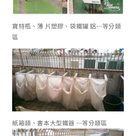
寶特瓶、薄 片塑膠、袋鐵罐 鋁…等分類
區
紙箱類、書本大型鐵器 …等分類區