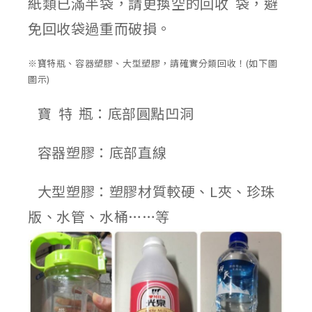
紙類已滿半袋，請更換空的回收 袋，避
免回收袋過重而破損。
※寶特瓶、容器塑膠、大型塑膠，請確實分類回收！(如下圖
圖示)
寶 特 瓶：底部圓點凹洞
容器塑膠：底部直線
大型塑膠：塑膠材質較硬、L夾、珍珠
版、水管、水桶……等