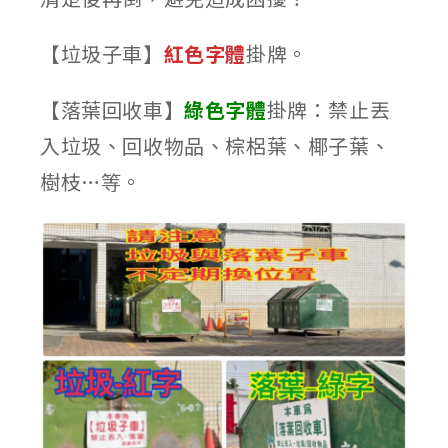
【垃圾子車】
紅色字體
掛牌。
【落葉回收車】
綠色字體
掛牌：禁止丟
入垃圾、回收物品、棕梠葉、椰子葉、
樹枝…等。