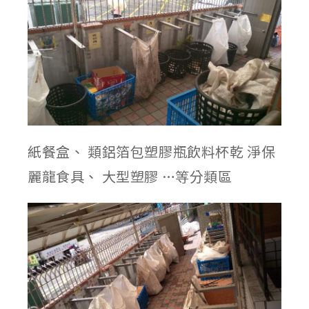
紙餐盒、 類鋁箔包塑膠瓶飲料杯乾 淨保
麗龍食具、 大型塑膠 …等分類區