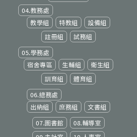
04.教務處
教學組
特教組
設備組
註冊組
試務組
05.學務處
宿舍專區
生輔組
衛生組
訓育組
體育組
06.總務處
出納組
庶務組
文書組
07.圖書館
08.輔導室
09.主計室
10.人事室