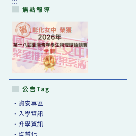
:::
焦點報導
公告Tag
•資安專區
•入學資訊
•升學資訊
•均質化