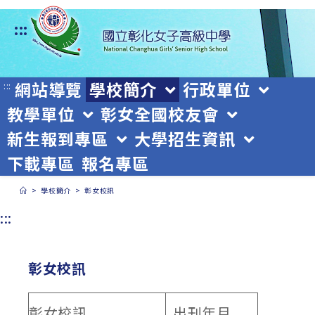
跳
:::
轉
至
主
網站導覽
學校簡介
行政單位
:::
教學單位
彰女全國校友會
要
新生報到專區
大學招生資訊
內
下載專區
報名專區
容
>
學校簡介
>
彰女校訊
:::
彰女校訊
彰女校訊
出刊年月