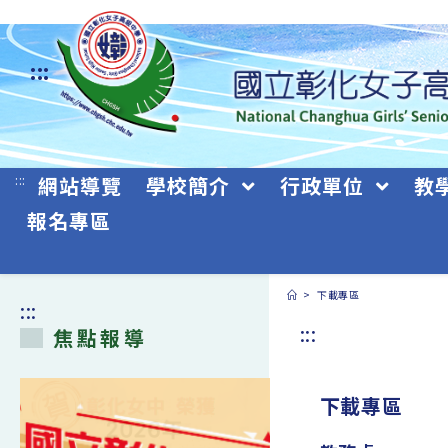
跳
轉
:::
至
主
要
:::
網站導覽
學校簡介
行政單位
教
內
報名專區
容
>
下載專區
:::
:::
焦點報導
下載專區