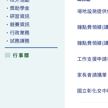
•獎助學金
場地設施提供
•研習資訊
•競賽資訊
鐘點費領據(講
•行政業務
•試務課務
鐘點費領據(講
行事曆
工作支援申請
家長會請購單
國立彰化女中