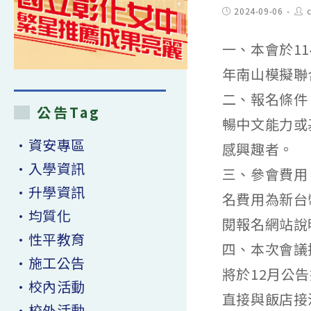
Post
Pos
2024-09-06
published:
aut
一、本會於11
年南山模擬聯
二、報名條件
公告Tag
暢中文能力或
•資安專區
感興趣者。
•入學資訊
三、參會費用：
•升學資訊
名費用為新台幣
•均質化
閱報名網站說
•性平教育
四、本次會議
•施工公告
將於12月公
•校內活動
直接與飯店接
•校外活動