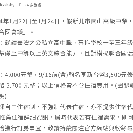
t
Post
chgshshy
04.教務處
hor:
category:
4年1月22日至1月24日，假新北市南山高級中學，
合國會議」。
：就讀臺灣之公私立高中職、專科學校一至三年
基礎至中等以上英文綜合能力，且對模擬聯合國
4,000元整，9/16前(含)報名享新台幣3,500
 3,700 元整；以上價格皆不含住宿費用。(團
明)
採自由住宿制，不強制代表住宿，亦不提供住宿
告推薦住宿詳細資訊，屆時代表若有住宿需求，則
洽進行訂房事宜，敬請持續關注官方網站與粉絲