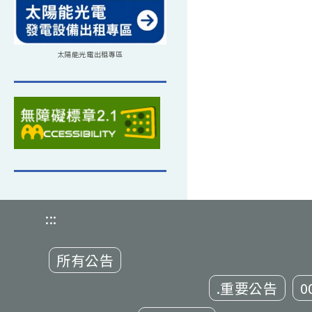
太陽能光電出租專區
:::
所有公告
.重要公告
0