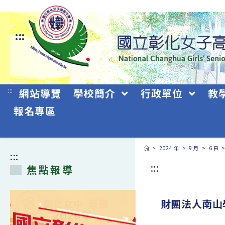
跳
轉
:::
至
主
要
:::
網站導覽
學校簡介
行政單位
教
內
報名專區
容
>
2024 年
>
9 月
>
6 日
:::
:::
焦點報導
財團法人南山