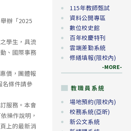
115年教師甄試
資料公開專區
舉辦「2025
數位校史館
百年校慶特刊
級之學生，具流
雲端差勤系統
活動、國際事務
修繕填報(限校內)
-MORE-
元優惠價，團體報
體報名條件請參
教職員系統
場地預約(限校內)
代訂服務。本會
校務系統(亞昕)
可依操作說明，
新公文系統
專頁上的最新消