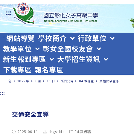
跳
:::
轉
至
主
網站導覽
學校簡介
行政單位
:::
教學單位
彰女全國校友會
要
新生報到專區
大學招生資訊
內
下載專區
報名專區
容
>
2025 年
>
6 月
>
11 日
>
所有公告
>
04.教務處
>
交通安全宣導
:::
交通安全宣導
Post
Post
Post
2025-06-11
chgshlife
04.教務處