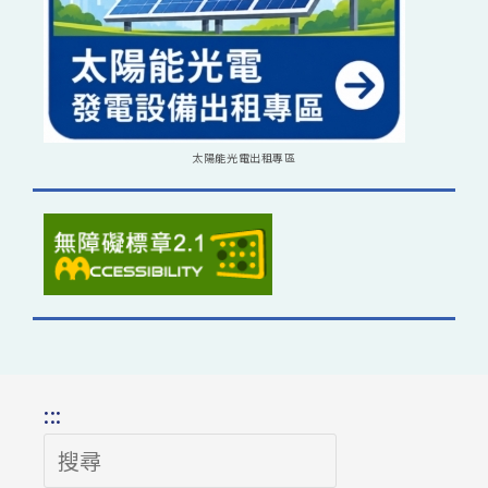
太陽能光電出租專區
:::
搜
尋