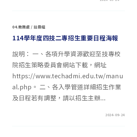
名
〈公
網
告：
址〉
114
中
學
年
度
04.教務處
/
註冊組
國
中
教
114學年度四技二專招生重要日程海報
育
會
考
及
說明： 一、各項升學資源歡迎至技專校
全
國
院招生策略委員會網站下載，網址
高
級
中
https://www.techadmi.edu.tw/manu
等
學
校
al.php。 二、各入學管道詳細招生作業
與
專
科
及日程若有調整，請以招生主辦...
學
校
五
年
制
在
留言功能已關閉
2024-09-24
適
〈114
性
學
入
年
學
度
重
四