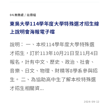
大
學
辦
理
04.教務處
/
註冊組
「114
學
年
東吳大學114學年度大學特殊選才招生線
度
特
上說明會海報電子檔
殊
選
才
招
說明： 一、本校114學年度大學特殊選
生
說
明
才招生，訂於113年10月21日至11月4日
會」
宣
傳
報名，計有中文、歷史、政治、社會、
海
報〉
中
音樂、日文、物理、財精等8學系參與招
生。 二、為協助高中生了解本校特殊選
才招生相關資...
在
留言功能已關閉
2024-09-12
〈東
吳