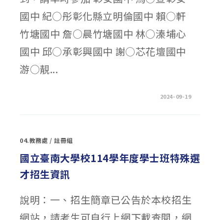
要
點」〉
國中 紀○彤彰化縣立明倫國中 賴○軒
中
竹塘國中 詹○晨竹塘國中 林○溱埔心
國中 邱○承彰興國中 謝○芯花壇國中
游○靚...
在
留言功能已關閉
2024-09-19
〈【更
新】
2024
彰
化
女
04.教務處
/
註冊組
中
機
器
國立臺南大學校114學年度學士班特殊選
人
學
才招生資訊
園
2_
錄
取
說明：一、招生簡章已公告於本校招生
名
單
(彰
網站，請考生可自行上網下載查閱，網
化