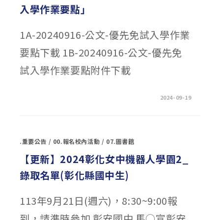
￼〉
區
入學作業要點」
中
高
級
中
等
1A-20240916-公文-優先免試入學作業
學
校
優
要點下載 1B-20240916-公文-優先免
先
免
試
試入學作業要點附件下載
入
學
實
施
計
在
留言功能已關閉
2024-09-19
畫」〉
〈公
中
告
修
正
「彰
化
.重要公告
/
00.報名校內活動
/
07.圖書館
區
高
級
【更新】2024彰化女中機器人學園2_
中
等
錄取名單(彰化縣國中生)
學
校
免
試
113年9月21日(週六)，8:30~9:00報
入
學
作
到，請準時參加 彰安國中 馬○宣彰安
業