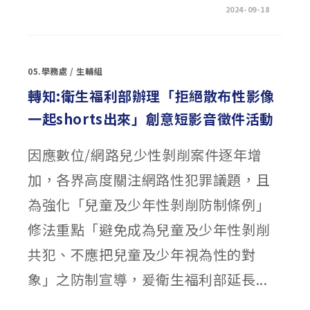
在
留言功能已關閉
2024-09-18
〈【高
三
英
聽
測
驗】
05.學務處
/
生輔組
請
立
即
轉知:衛生福利部辦理「拒絕散布性影像
上
網
一起shorts出來」創意短影音徵件活動
確
認
英
聽
因應數位/網路兒少性剝削案件逐年增
報
考
資
加，各界高度關注網路性犯罪議題，且
料〉
中
為強化「兒童及少年性剝削防制條例」
修法重點「避免成為兒童及少年性剝削
共犯、不應把兒童及少年視為性的對
象」之防制宣導，爰衛生福利部延長...