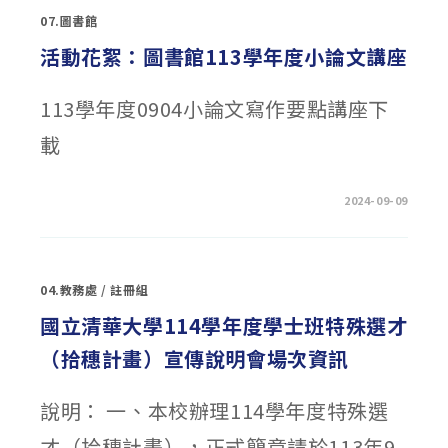
藝
07.圖書館
廊
特
展:
活動花絮：圖書館113學年度小論文講座
密
室
逃
脫
113學年度0904小論文寫作要點講座下
—
UNSPOKEN
載
LINES
未
言
之
語〉
在
留言功能已關閉
2024-09-09
中
〈活
動
花
絮：
圖
書
04.教務處
/
註冊組
館
113
學
國立清華大學114學年度學士班特殊選才
年
度
（拾穗計畫）宣傳說明會場次資訊
小
論
文
講
說明： 一、本校辦理114學年度特殊選
座〉
中
才（拾穗計畫），正式簡章請於113年9