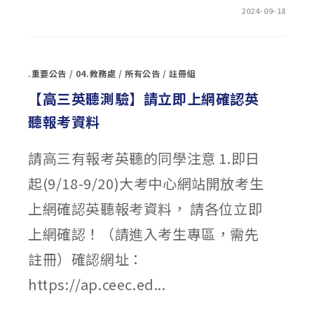
生
在
留言功能已關閉
2024-09-18
資
〈活
訊〉
動
中
花
絮
~
好
.重要公告
/
04.教務處
/
所有公告
/
註冊組
書
導
讀
【高三英聽測驗】請立即上網確認英
113-
1~〉
聽報考資料
中
請高三有報考英聽的同學注意 1.即日
起(9/18-9/20)大考中心網站開放考生
上網確認英聽報考資料， 請各位立即
上網確認！（請進入考生專區，需先
註冊）確認網址：
https://ap.ceec.ed...