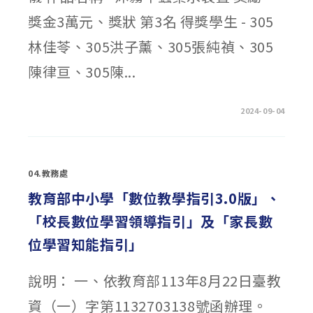
模
擬
獎金3萬元、獎狀 第3名 得獎學生 - 305
聯
合
國
林佳苓、305洪子薰、305張純禎、305
會
議〉
陳律亘、305陳...
中
在
留言功能已關閉
2024-09-04
〈賀
本
校
榮
獲
2024「台
04.教務處
灣
仿
生
教育部中小學「數位教學指引3.0版」、
設
計
「校長數位學習領導指引」及「家長數
競
賽」
第
位學習知能指引」
1
名、
第
3
說明： 一、依教育部113年8月22日臺教
名
和
入
資（一）字第1132703138號函辦理。
選〉