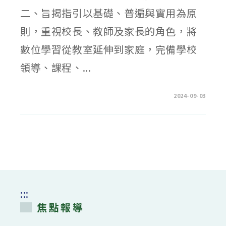
中
二、旨揭指引以基礎、普遍與實用為原
則，重視校長、教師及家長的角色，將
數位學習從教室延伸到家庭，完備學校
領導、課程、...
在
留言功能已關閉
2024-09-03
〈教
育
部
中
小
學
「數
位
教
學
指
引
3.0
版」、
:::
「校
長
焦點報導
數
位
學