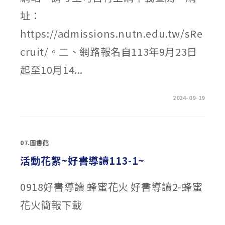
縣
國
址：
中
生)〉
中
https://admissions.nutn.edu.tw/sRe
cruit/。二、網路報名自113年9月23日
起至10月14...
在
留言功能已關閉
2024-09-19
〈國
立
臺
南
大
學
07.圖書館
校
114
學
活動花絮~好書導讀113-1~
年
度
學
士
0918好書導讀 蜂蜜花火 好書導讀2-蜂蜜
班
特
花火簡報下載
殊
選
才
招