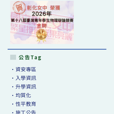
習
領
導
指
引」
及
「家
長
數
位
學
習
知
能
指
引」〉
中
公告Tag
•資安專區
•入學資訊
•升學資訊
•均質化
•性平教育
•施工公告