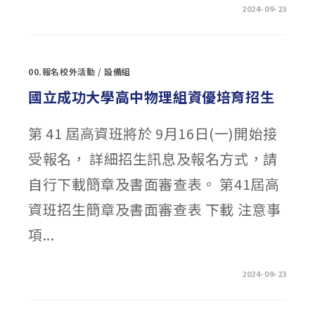
在
留言功能已關閉
2024-09-23
〈中
原
大
學
114
學
00.報名校外活動
/
設備組
年
度
學
國立成功大學高中物理組資優培育招生
士
班
特
殊
第 41 屆高資班將於 9月16日(一)開始接
選
才
受報名， 詳細招生訊息及報名方式，請
【全
人
之
自行下載簡章及書面審查表。 第41屆高
光
計
畫】
資班招生簡章及書面審查表 下載 注意事
單
獨
招
項...
生
資
訊〉
中
在
留言功能已關閉
2024-09-23
〈國
立
成
功