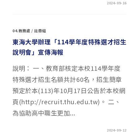
在
留言功能已關閉
2024-09-16
〈國
立
臺
北
教
育
04.教務處
/
註冊組
大
學
114
東海大學辦理「114學年度特殊選才招生
學
年
說明會」宣傳海報
度
學
士
班
說明： 一、教育部核定本校114學年度
特
殊
選
特殊選才招生名額共計60名，招生簡章
才
招
生
預定於本(113)年10月17日公告於本校網
相
關
資
頁(http://recruit.thu.edu.tw)。 二、
訊〉
中
為協助高中職生更加...
在
留言功能已關閉
2024-09-12
〈東
海