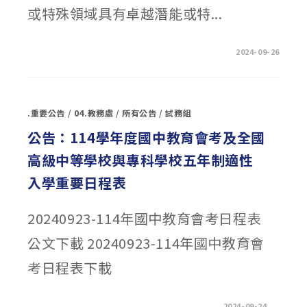
國
或特殊領域具有卓越潛能或特...
一
百
十
四
年
在
留言功能已關閉
2024-09-26
一
〈國
月
立
一
宜
日
蘭
生
大
效〉
學
中
.重要公告
/
04.教務處
/
所有公告
/
試務組
114
學
年
公告：114學年度國中教育會考及全國
度
學
高級中等學校與專科學校五年制適性
士
班
特
入學重要日程表
殊
選
才
招
20240923-114年國中教育會考日程表
生
資
訊
公文下載 20240923-114年國中教育會
暨
招
考日程表下載
生
說
明
會
報
在
留言功能已關閉
2024-09-24