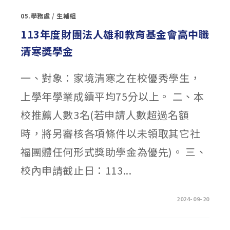
大
學
05.學務處
/
生輔組
高
中
物
113年度財團法人雄和教育基金會高中職
理
組
清寒獎學金
資
優
培
育
一、對象：家境清寒之在校優秀學生，
招
生〉
中
上學年學業成績平均75分以上。 二、本
校推薦人數3名(若申請人數超過名額
時，將另審核各項條件以未領取其它社
福團體任何形式獎助學金為優先)。 三、
校內申請截止日：113...
在
留言功能已關閉
2024-09-20
〈113
年
度
財