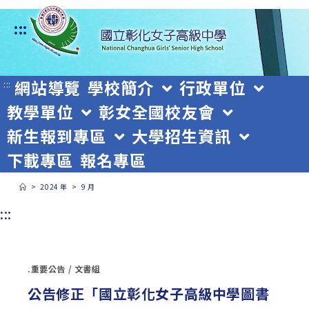
跳
:::
轉
至
主
網站導覽
學校簡介
行政單位
:::
教學單位
彰女全國校友會
要
新生報到專區
大學招生資訊
內
下載專區
報名專區
容
>
2024 年
>
9 月
:::
.重要公告
/
文書組
公告修正「國立彰化女子高級中學圖書