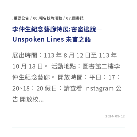
大
學
114
學
.重要公告
/
00.報名校內活動
/
07.圖書館
年
度
大
李仲生紀念藝廊特展:密室逃脫—
學
特
Unspoken Lines 未言之語
殊
選
才
招
展出時間：113 年 8 月 12 日至 113 年
生
線
上
10 月 18 日。 活動地點：圖書館二樓李
說
明
會
仲生紀念藝廊。 開放時間：平日：17：
海
報
電
20~18：20 假日：請查看 instagram 公
子
檔〉
告 開放校...
中
在
留言功能已關閉
2024-09-12
〈李
仲
生
紀
念