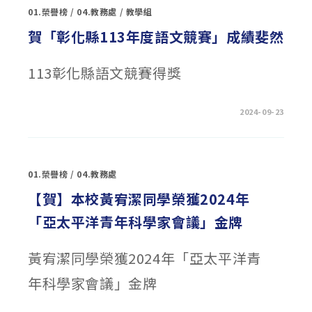
要
技
01.榮譽榜
/
04.教務處
/
教學組
日
二
程
專
表〉
招
賀「彰化縣113年度語文競賽」成績斐然
中
生
重
要
日
113彰化縣語文競賽得獎
程
海
報〉
中
在
留言功能已關閉
2024-09-23
〈賀
「彰
化
縣
113
年
01.榮譽榜
/
04.教務處
度
語
文
【賀】本校黃宥潔同學榮獲2024年
競
賽」
「亞太平洋青年科學家會議」金牌
成
績
斐
然〉
黃宥潔同學榮獲2024年「亞太平洋青
中
年科學家會議」金牌