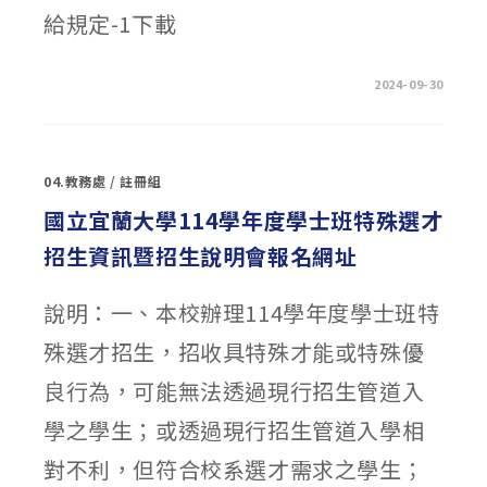
規
則」，
給規定-1下載
自
即
日
生
在
留言功能已關閉
2024-09-30
效〉
〈修
中
正
「國
立
彰
化
04.教務處
/
註冊組
女
子
高
國立宜蘭大學114學年度學士班特殊選才
級
中
招生資訊暨招生說明會報名網址
學
國
內
出
說明：一、本校辦理114學年度學士班特
差
旅
費
殊選才招生，招收具特殊才能或特殊優
支
給
規
良行為，可能無法透過現行招生管道入
定」，
￼
並
學之學生；或透過現行招生管道入學相
自
中
對不利，但符合校系選才需求之學生；
華
民