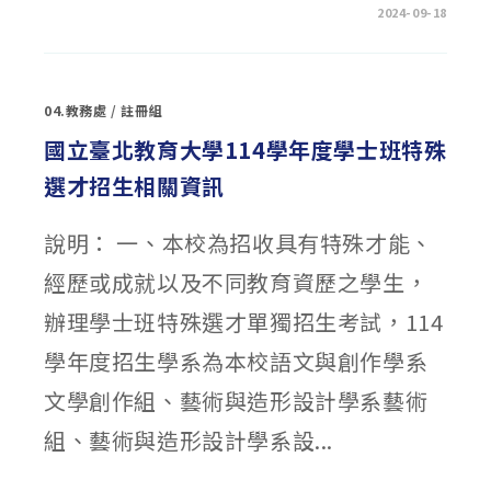
在
留言功能已關閉
2024-09-18
〈轉
知:
衛
生
福
利
04.教務處
/
註冊組
部
辦
理
國立臺北教育大學114學年度學士班特殊
「拒
絕
選才招生相關資訊
散
布
性
影
說明： 一、本校為招收具有特殊才能、
像
一
起
經歷或成就以及不同教育資歷之學生，
SHORTS
出
來」
辦理學士班特殊選才單獨招生考試，114
創
意
短
學年度招生學系為本校語文與創作學系
影
音
文學創作組、藝術與造形設計學系藝術
徵
件
活
組、藝術與造形設計學系設...
動〉
中