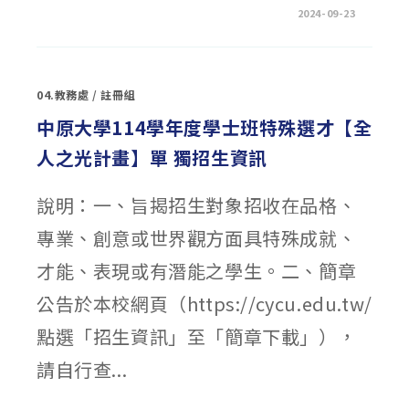
在
留言功能已關閉
2024-09-23
〈【賀】
本
校
黃
宥
潔
04.教務處
/
註冊組
同
學
榮
中原大學114學年度學士班特殊選才【全
獲
2024
人之光計畫】單 獨招生資訊
年
「亞
太
平
說明：一、旨揭招生對象招收在品格、
洋
青
年
專業、創意或世界觀方面具特殊成就、
科
學
家
才能、表現或有潛能之學生。二、簡章
會
議」
金
公告於本校網頁（https://cycu.edu.tw/
牌〉
中
點選「招生資訊」至「簡章下載」），
請自行查...