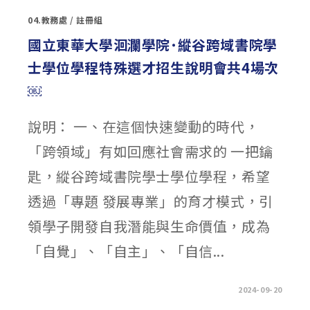
團
法
04.教務處
/
註冊組
人
雄
和
國立東華大學洄瀾學院˙縱谷跨域書院學
教
育
士學位學程特殊選才招生說明會共4場次
基
金
會
￼
高
中
職
清
說明： 一、在這個快速變動的時代，
寒
獎
學
「跨領域」有如回應社會需求的 一把鑰
金〉
中
匙，縱谷跨域書院學士學位學程，希望
透過「專題 發展專業」的育才模式，引
領學子開發自我潛能與生命價值，成為
「自覺」、「自主」、「自信...
在
留言功能已關閉
2024-09-20
〈國
立