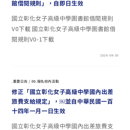
館借閱規則」，自即日生效
國立彰化女子高級中學圖書館借閱規則
V0下載 國立彰化女子高級中學圖書館借
閱規則V0-1下載
在
留言功能已關閉
2024-09-30
〈公
告
修
正
「國
立
.重要公告
/
00.報名校內活動
彰
化
女
修正「國立彰化女子高級中學國內出差
子
高
旅費支給規定」，￼並自中華民國一百
級
中
學
十四年一月一日生效
圖
書
館
借
國立彰化女子高級中學國內出差旅費支
閱