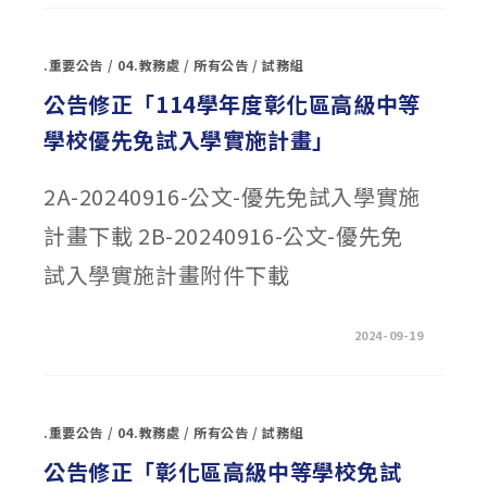
東
華
大
學
.重要公告
/
04.教務處
/
所有公告
/
試務組
洄
瀾
學
公告修正「114學年度彰化區高級中等
院
˙
學校優先免試入學實施計畫」
縱
谷
跨
域
2A-20240916-公文-優先免試入學實施
書
院
學
計畫下載 2B-20240916-公文-優先免
士
學
位
試入學實施計畫附件下載
學
程
特
殊
選
在
留言功能已關閉
2024-09-19
才
〈公
招
告
生
修
說
正
明
「114
會
學
.重要公告
/
04.教務處
/
所有公告
/
試務組
共
年
4
度
場
彰
公告修正「彰化區高級中等學校免試
次
化