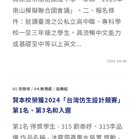
計
畫）
南山模擬聯合國會議」。二、報名條
宣
傳
說
件：就讀臺灣之公私立高中職、專科學
明
會
校一至三年級之學生，具流暢中文能力
場
次
資
或基礎至中等以上英文...
訊〉
中
在
留言功能已關閉
2024-09-06
〈財
團
法
人
南
山
01.榮譽榜
/
04.教務處
/
設備組
學
園
教
賀本校榮獲2024「台灣仿生設計競賽」
育
基
第1名、第3名和入選
金
會
辦
理
第1名 得獎學生 - 315 劉秦妤、315李品
2025
年
南
儀 作品名稱 - 沐霧甲蟲集水裝置 獎勵 -
山