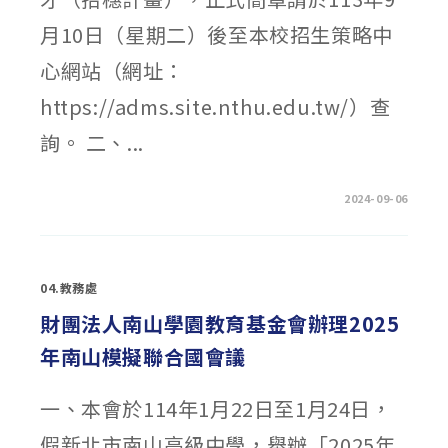
月10日（星期二）後至本校招生策略中
心網站（網址：
https://adms.site.nthu.edu.tw/）查
詢。 二、...
在
留言功能已關閉
2024-09-06
〈國
立
清
華
大
學
04.教務處
114
學
年
財團法人南山學園教育基金會辦理2025
度
學
年南山模擬聯合國會議
士
班
特
殊
一、本會於114年1月22日至1月24日，
選
才
（拾
假新北市南山高級中學，舉辦「2025年
穗