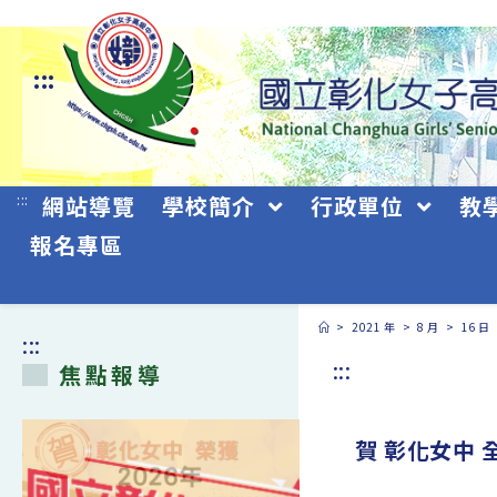
跳
轉
:::
至
主
要
:::
網站導覽
學校簡介
行政單位
教
內
報名專區
容
>
2021 年
>
8 月
>
16 日
:::
:::
焦點報導
賀 彰化女中