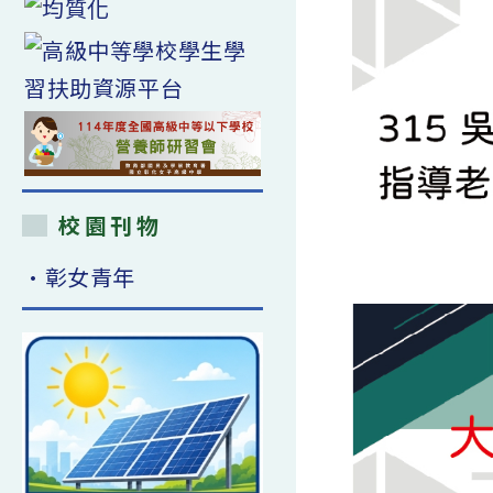
校園刊物
•彰女青年