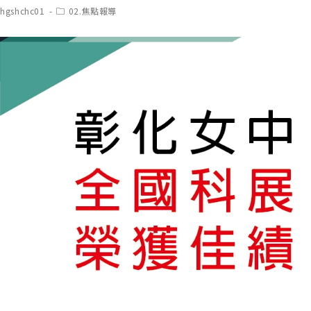
t
Post
chgshchc01
02.焦點報導
hor:
category: