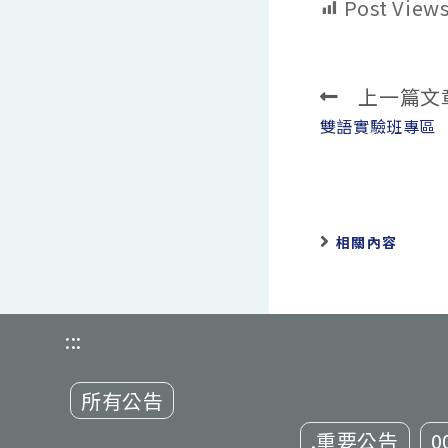
Post Views
上一篇文
Read
more
雙語實驗班專區
articles
相關內容
:::
所有公告
.重要公告
0