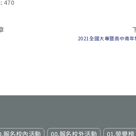
:
470
章
2021全國大專暨高中青
0.報名校內活動
00.報名校外活動
01.榮譽榜