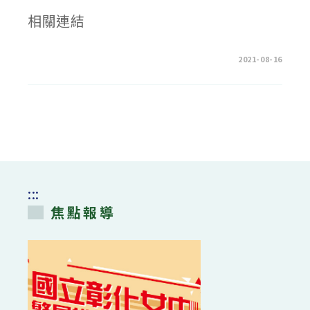
相關連結
在
留言功能已關閉
2021-08-16
〈賀
彰
化
女
中
全
國
科
展
榮
獲
佳
績〉
中
:::
焦點報導