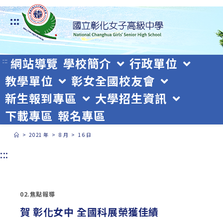
跳
:::
轉
至
主
網站導覽
學校簡介
行政單位
:::
教學單位
彰女全國校友會
要
新生報到專區
大學招生資訊
內
下載專區
報名專區
容
>
2021 年
>
8 月
>
16 日
:::
02.焦點報導
賀 彰化女中 全國科展榮獲佳績