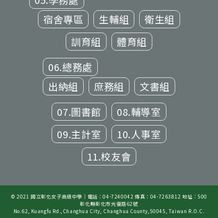
宿舍專區
生輔組
衛生組
訓育組
體育組
06.總務處
出納組
庶務組
文書組
07.圖書館
08.輔導室
09.主計室
10.人事室
11.校友會
© 2021 國立彰化女子高級中學｜電話：04-7240042 傳真：04-7263812 地址：500
彰化縣彰化市光復路62號
No.62, Kuangfu Rd.,Changhua City, Changhua County,50045, Taiwan R.O.C.