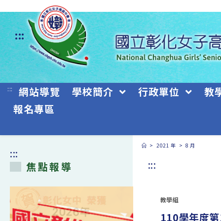
跳
轉
:::
至
主
要
:::
網站導覽
學校簡介
行政單位
教
內
報名專區
容
>
2021 年
>
8 月
:::
:::
焦點報導
教學組
110學年度第1