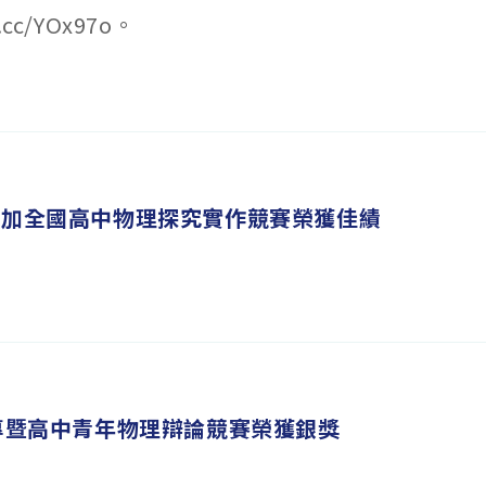
l.cc/YOx97o。
參加全國高中物理探究實作競賽榮獲佳績
大專暨高中青年物理辯論競賽榮獲銀獎