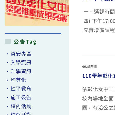
一、選課時間：
四) 下午1
充實增廣課程
公告Tag
在
留言功能已關閉
〈110
學
•資安專區
年
度
•入學資訊
第
1
06.總務處
學
•升學資訊
期
110學年彰
課
程
•均質化
教
務
•性平教育
依彰化女中1
處
第
4
•施工公告
校內場地全面 
階
段
選
•校內活動
園，有洽公之需
課
通
•校外活動
知