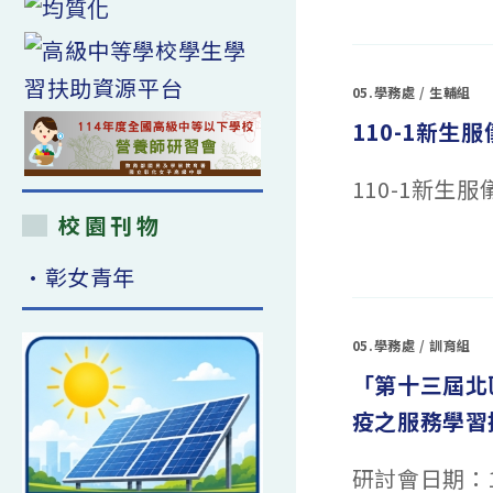
〈租
借
彰
化
縣
公
05.學務處
/
生輔組
共
自
110-1新生
行
車
YOUBIKE1.0
以
110-1新生服
及
於
後
校園刊物
續
上
在
留言功能已關閉
線
〈110-
的
•彰女青年
1
MOOVO
新
新
生
系
服
統，
儀
注
05.學務處
/
訓育組
示
意
範〉
事
「第十三屆北區
中
項。〉
中
疫之服務學習
研討會日期：11