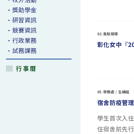
(高
一)
在
•獎助學金
留言功能已關閉
(110.08.31)〉
〈110
中
學
•研習資訊
年
彰
化
•競賽資訊
女
02.焦點報導
中
•行政業務
進
彰化女中『2
出
校
•試務課務
園
管
理
措
在
施〉
留言功能已關閉
行事曆
〈彰
中
化
女
中
『2021
思
05.學務處
/
生輔組
源
科
宿舍防疫管
學
創
意
大
學生首次入住
賽
決
賽』
住宿舍前先
獲
獎〉