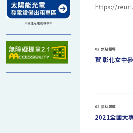
https://reur
在
太陽能光電出租專區
留言功能已關閉
〈「第
十
三
屆
北
區
02.焦點報導
服
務
賀 彰化女中
學
習
跨
校
聯
盟
在
服
留言功能已關閉
〈賀
務
彰
學
化
習
女
學
中
術
參
研
02.焦點報導
加
討
全
會-
2021全國
國
【甦：
高
COVID-
中
19
物
防
理
疫