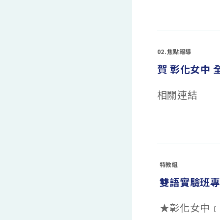
探
之
在
究
留言功能已關閉
服
〈2021
實
務
全
作
學
國
競
習
大
賽
挑
專
榮
戰
暨
獲
與
02.焦點報導
高
佳
應
中
績〉
變】」〉
賀 彰化女中
青
中
中
年
物
理
相關連結
辯
論
競
賽
榮
在
留言功能已關閉
獲
〈賀
銀
彰
獎〉
化
中
女
中
全
特教組
國
科
雙語實驗班
展
榮
獲
佳
★彰化女中﹝
績〉
中