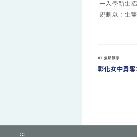
一入學新生招
規劃以﹝生醫
在
留言功能已關閉
〈雙
語
實
驗
班
專
02.焦點報導
區〉
中
彰化女中勇奪
在
留言功能已關閉
〈彰
化
女
中
勇
奪
110
年
國
際
:::
數