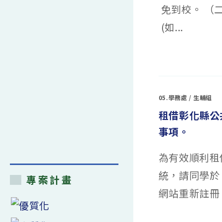
中
免到校。 （
(如...
在
留言功能已關閉
〈宿
舍
防
疫
管
理
05.學務處
/
生輔組
措
施〉
租借彰化縣公共
中
事項。
為有效順利租借
統，請同學於 ht
專案計畫
網站重新註冊，
在
留言功能已關閉