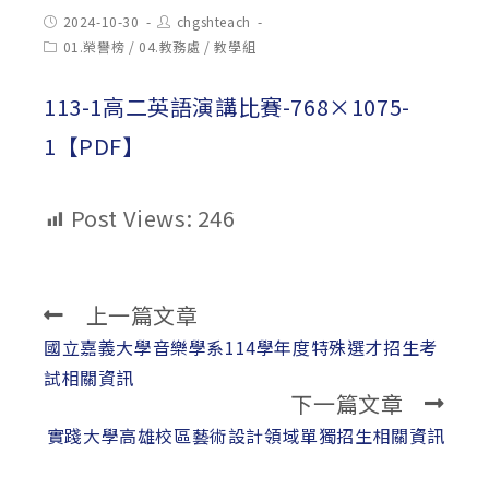
Post
Post
2024-10-30
chgshteach
published:
author:
Post
01.榮譽榜
/
04.教務處
/
教學組
category:
113-1高二英語演講比賽-768×1075-
1【PDF】
Post Views:
246
上一篇文章
Read
more
國立嘉義大學音樂學系114學年度特殊選才招生考
articles
試相關資訊
下一篇文章
實踐大學高雄校區藝術設計領域單獨招生相關資訊