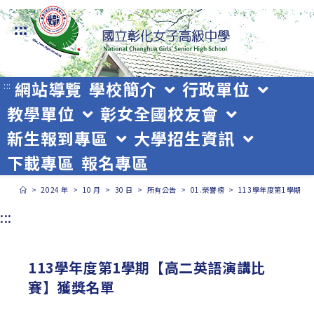
跳
:::
轉
至
主
網站導覽
學校簡介
行政單位
:::
教學單位
彰女全國校友會
要
新生報到專區
大學招生資訊
內
下載專區
報名專區
容
>
2024 年
>
10 月
>
30 日
>
所有公告
>
01.榮譽榜
>
113學年度第1學期
:::
113學年度第1學期【高二英語演講比
賽】獲獎名單