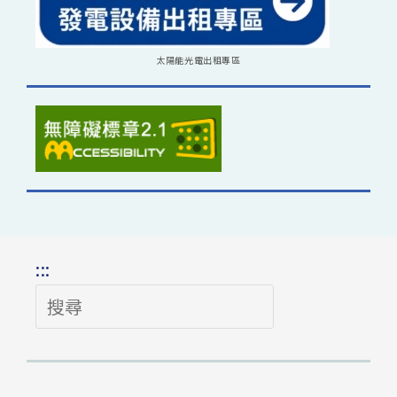
太陽能光電出租專區
:::
搜
尋