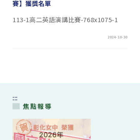
賽】獲獎名單
113-1高二英語演講比賽-768x1075-1
在
留言功能已關閉
2024-10-30
〈113
學
年
度
第
1
學
期
【高
二
英
語
演
講
:::
比
賽】
焦點報導
獲
獎
名
單〉
中