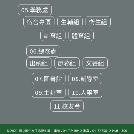
05.學務處
宿舍專區
生輔組
衛生組
訓育組
體育組
06.總務處
出納組
庶務組
文書組
07.圖書館
08.輔導室
09.主計室
10.人事室
11.校友會
© 2021 國立彰化女子高級中學｜電話：04-7240042 傳真：04-7263812 地址：500