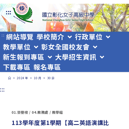
跳
:::
轉
至
主
網站導覽
學校簡介
行政單位
:::
教學單位
彰女全國校友會
要
新生報到專區
大學招生資訊
內
下載專區
報名專區
容
>
2024 年
>
10 月
>
30 日
:::
01.榮譽榜
/
04.教務處
/
教學組
113學年度第1學期【高二英語演講比