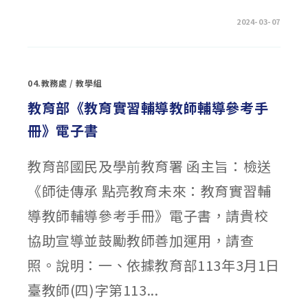
在
留言功能已關閉
2024-03-07
〈活
動
花
絮
~「婆
羅
04.教務處
/
教學組
洲
熱
帶
教育部《教育實習輔導教師輔導參考手
雨
林
冊》電子書
動
植
物
巡
教育部國民及學前教育署 函主旨：檢送
迴
展」
~〉
《師徒傳承 點亮教育未來：教育實習輔
中
導教師輔導參考手冊》電子書，請貴校
協助宣導並鼓勵教師善加運用，請查
照。說明：一、依據教育部113年3月1日
臺教師(四)字第113...