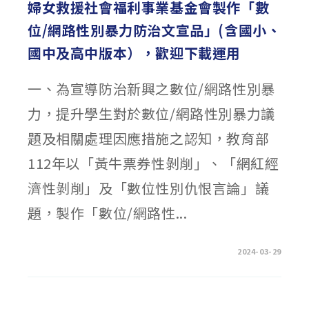
婦女救援社會福利事業基金會製作「數
位/網路性別暴力防治文宣品」(含國小、
國中及高中版本），歡迎下載運用
一、為宣導防治新興之數位/網路性別暴
力，提升學生對於數位/網路性別暴力議
題及相關處理因應措施之認知，教育部
112年以「黃牛票券性剝削」、「網紅經
濟性剝削」及「數位性別仇恨言論」議
題，製作「數位/網路性...
在
留言功能已關閉
2024-03-29
〈轉
知:112
年
教
育
部