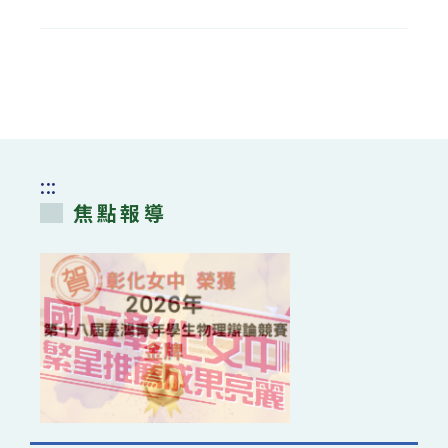
〈全
國
技
專
校
院
113
學
年
度
各
入
學
管
:::
道
備
焦點報導
審
資
料
準
備
指
引〉
中