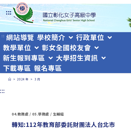
跳
:::
轉
至
主
網站導覽
學校簡介
行政單位
:::
教學單位
彰女全國校友會
要
新生報到專區
大學招生資訊
內
下載專區
報名專區
容
>
2024 年
>
3 月
:::
04.教務處
/
05.學務處
/
生輔組
轉知:112年教育部委託財團法人台北市