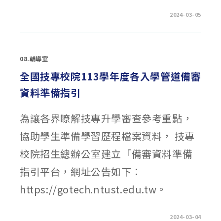
在
留言功能已關閉
2024-03-05
〈教
育
部
《教
育
實
08.輔導室
習
輔
導
全國技專校院113學年度各入學管道備審
教
師
資料準備指引
輔
導
參
考
為讓各界瞭解技專升學審查參考重點，
手
冊》
電
協助學生準備學習歷程檔案資料， 技專
子
書〉
中
校院招生總辦公室建立「備審資料準備
指引平台，網址公告如下：
https://gotech.ntust.edu.tw。
在
留言功能已關閉
2024-03-04