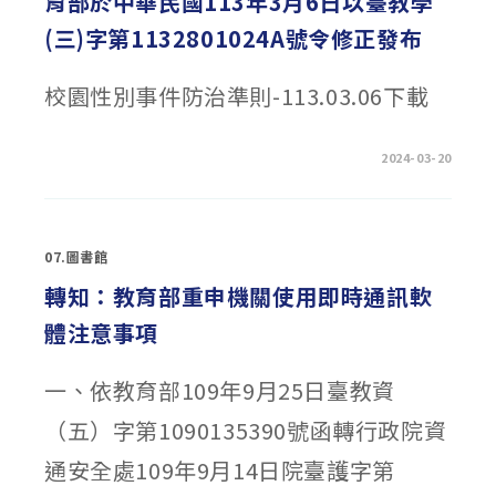
育部於中華民國113年3月6日以臺教學
(三)字第1132801024A號令修正發布
校園性別事件防治準則-113.03.06下載
在
留言功能已關閉
2024-03-20
〈轉
知:
「校
園
性
別
07.圖書館
事
件
防
轉知：教育部重申機關使用即時通訊軟
治
準
體注意事項
則」
業
經
教
一、依教育部109年9月25日臺教資
育
部
於
（五）字第1090135390號函轉行政院資
中
華
民
通安全處109年9月14日院臺護字第
國
113