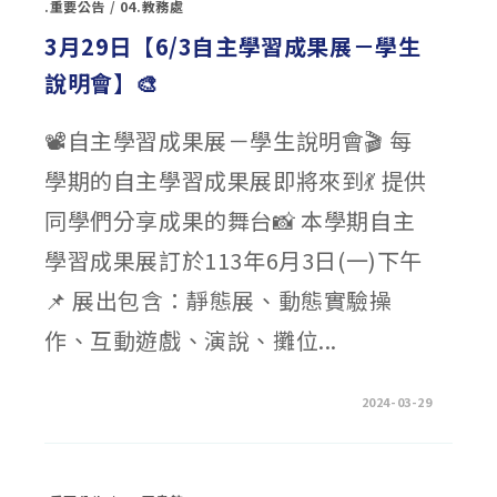
.重要公告
/
04.教務處
委
託
財
3月29日【6/3自主學習成果展－學生
團
法
說明會】🎨
人
台
北
市
📽自主學習成果展－學生說明會🎬 每
婦
女
救
學期的自主學習成果展即將來到💃 提供
援
社
會
同學們分享成果的舞台📸 本學期自主
福
利
事
學習成果展訂於113年6月3日(一)下午
業
基
📌 展出包含：靜態展、動態實驗操
金
會
製
作、互動遊戲、演說、攤位...
作
「數
位/
網
路
在
留言功能已關閉
2024-03-29
性
〈3
別
月
暴
29
力
日
防
【6/3
治
自