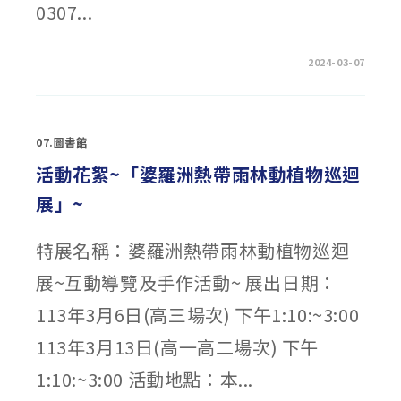
0307...
在
留言功能已關閉
2024-03-07
〈活
動
花
絮
~
好
07.圖書館
書
導
讀
活動花絮~「婆羅洲熱帶雨林動植物巡迴
1~〉
中
展」~
特展名稱：婆羅洲熱帶雨林動植物巡迴
展~互動導覽及手作活動~ 展出日期：
113年3月6日(高三場次) 下午1:10:~3:00
113年3月13日(高一高二場次) 下午
1:10:~3:00 活動地點：本...