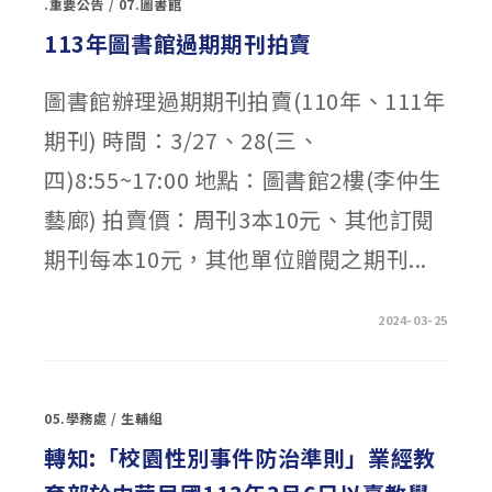
文
.重要公告
/
07.圖書館
主
宣
學
品」
習
113年圖書館過期期刊拍賣
(含
成
國
果
小、
展
國
－
圖書館辦理過期期刊拍賣(110年、111年
中
學
及
生
高
期刊) 時間：3/27、28(三、
說
中
明
版
會】
本），
四)8:55~17:00 地點：圖書館2樓(李仲生
🎨〉
歡
中
迎
藝廊) 拍賣價：周刊3本10元、其他訂閱
下
載
運
期刊每本10元，其他單位贈閱之期刊...
用〉
中
在
留言功能已關閉
2024-03-25
〈113
年
圖
書
館
過
05.學務處
/
生輔組
期
期
刊
轉知:「校園性別事件防治準則」業經教
拍
賣〉
中