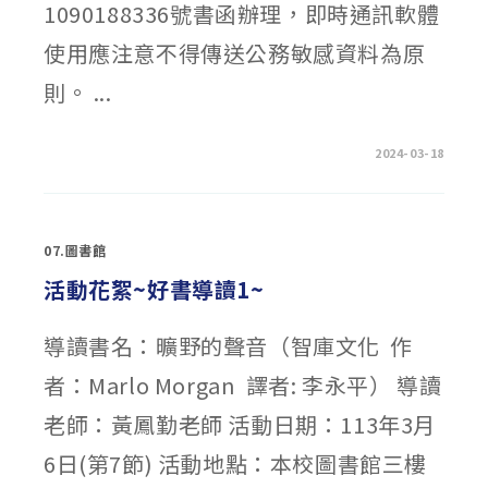
年
1090188336號書函辦理，即時通訊軟體
3
月
使用應注意不得傳送公務敏感資料為原
6
日
以
則。 ...
臺
教
學
(三)
字
在
留言功能已關閉
2024-03-18
第
〈轉
1132801024A
知：
號
教
令
育
修
部
正
重
發
07.圖書館
申
布〉
機
中
關
活動花絮~好書導讀1~
使
用
即
時
導讀書名：曠野的聲音（智庫文化 作
通
訊
者：Marlo Morgan 譯者: 李永平） 導讀
軟
體
注
老師：黃鳳勤老師 活動日期：113年3月
意
事
項〉
6日(第7節) 活動地點：本校圖書館三樓
中