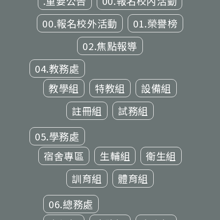
.重要公告
00.報名校內活動
00.報名校外活動
01.榮譽榜
02.焦點報導
04.教務處
教學組
特教組
設備組
註冊組
試務組
05.學務處
宿舍專區
生輔組
衛生組
訓育組
體育組
06.總務處