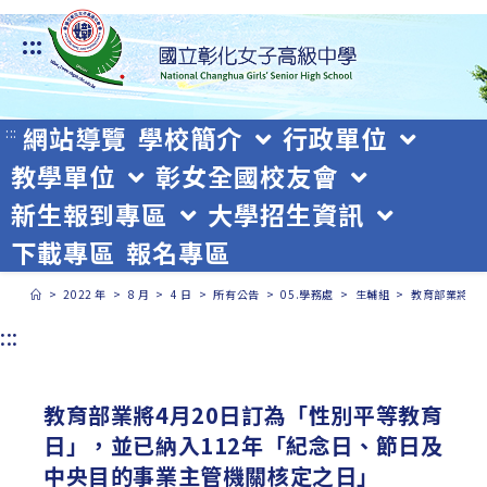
跳
:::
轉
至
主
網站導覽
學校簡介
行政單位
:::
教學單位
彰女全國校友會
要
新生報到專區
大學招生資訊
內
下載專區
報名專區
容
>
2022 年
>
8 月
>
4 日
>
所有公告
>
05.學務處
>
生輔組
>
教育部業將4
:::
教育部業將4月20日訂為「性別平等教育
日」，並已納入112年「紀念日、節日及
中央目的事業主管機關核定之日」