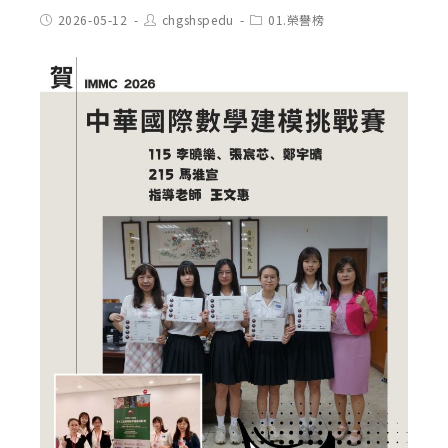
Post
Post
Post
2026-05-12
chgshspedu
01.榮譽榜
published:
author:
category: