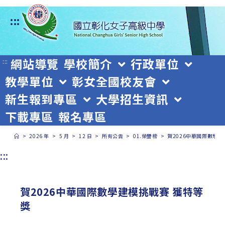
跳
:::
轉
至
主
網站導覽
學校簡介
行政單位
:::
教學單位
彰女全國校友會
要
新生報到專區
大學招生資訊
內
下載專區
報名專區
容
>
2026 年
>
5 月
>
12 日
>
所有公告
>
01.榮譽榜
>
賀2026中華國際數學建
:::
賀2026中華國際數學建模挑戰賽 獲特等
獎