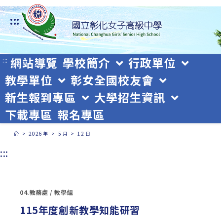
跳
:::
轉
至
主
網站導覽
學校簡介
行政單位
:::
教學單位
彰女全國校友會
要
新生報到專區
大學招生資訊
內
下載專區
報名專區
容
>
2026 年
>
5 月
>
12 日
:::
04.教務處
/
教學組
115年度創新教學知能研習