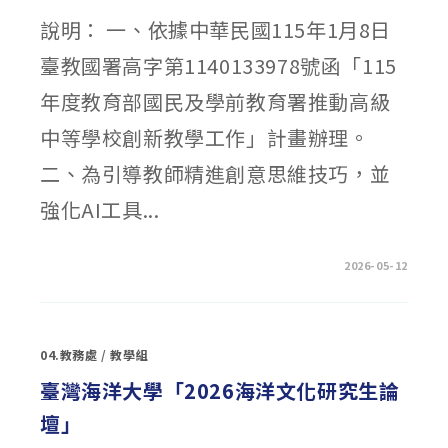
說明： 一、依據中華民國115年1月8日
臺教國署高字第1140133978號函「115
年度教育部國民及學前教育署推動高級
中等學校創新教學工作」計畫辦理。
二、為引導教師精進創意思維技巧，並
強化AI工具...
在
留言功能已關閉
2026-05-12
〈115
年
度
創
新
教
04.教務處
/
教學組
學
知
能
臺灣海洋大學「2026海洋文化研究生論
研
習〉
壇」
中