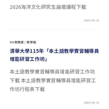
2026海洋文化研究生論壇議程下載
在
留言功能已關閉
2026-05-12
〈臺
灣
海
洋
大
學
04.教務處
/
教學組
「2026
海
洋
清華大學115年「本土語教學實習輔導員
文
化
增能研習工作坊」
研
究
生
論
本土語教學實習輔導員增能研習工作坊
壇」〉
中
下載 本土語教學實習輔導員增能研習工
作坊行程表下載
在
留言功能已關閉
2026-05-12
〈清
華