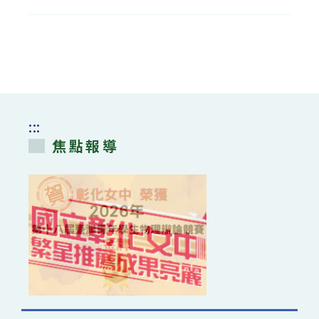
團
法
人
台
北
市
行
天
宮
「行
天
宮
醫
:::
學
系
焦點報導
學
生
助
學
金」〉
中