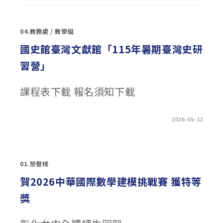
大
學
115
年
04.教務處
/
教學組
「本
土
語
國史館臺灣文獻館「115年暑期臺灣史研
教
學
習營」
實
習
輔
導
課程表下載 報名須知下載
員
增
能
研
習
在
留言功能已關閉
2026-05-12
工
〈國
作
史
坊」〉
館
中
臺
灣
文
01.榮譽榜
獻
館
「115
賀2026中華國際數學建模挑戰賽 獲特等
年
暑
獎
期
臺
灣
史
研