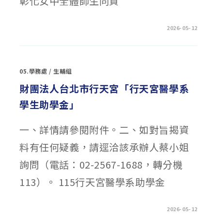
彰化女中全體師生同賀
習
營」〉
中
在
留言功能已關閉
2026-05-12
〈賀
2026
中
華
國
際
05.學務處
/
生輔組
數
學
建
財團法人台北市行天宮「行天宮醫學系
模
挑
學生助學金」
戰
賽
獲
特
一、詳情請參閱附件。二、如對旨揭資
等
獎〉
中
料有任何疑義，請逕洽該承辦人蔡小姐
詢問（電話：02-2567-1688，轉分機
113）。 115行天宮醫學系助學金
在
留言功能已關閉
2026-05-12
〈財