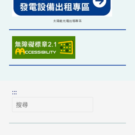
太陽能光電出租專區
:::
搜
尋