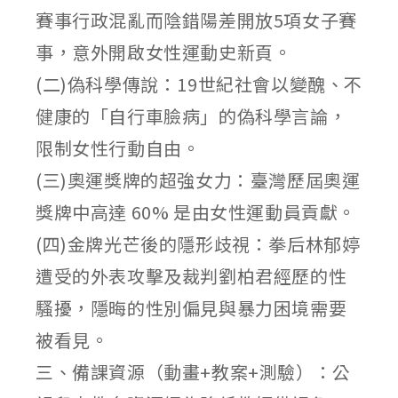
賽事行政混亂而陰錯陽差開放5項女子賽
事，意外開啟女性運動史新頁。
(二)偽科學傳說：19世紀社會以變醜、不
健康的「自行車臉病」的偽科學言論，
限制女性行動自由。
(三)奧運獎牌的超強女力：臺灣歷屆奧運
獎牌中高達 60% 是由女性運動員貢獻。
(四)金牌光芒後的隱形歧視：拳后林郁婷
遭受的外表攻擊及裁判劉柏君經歷的性
騷擾，隱晦的性別偏見與暴力困境需要
被看見。
三、備課資源（動畫+教案+測驗）：公