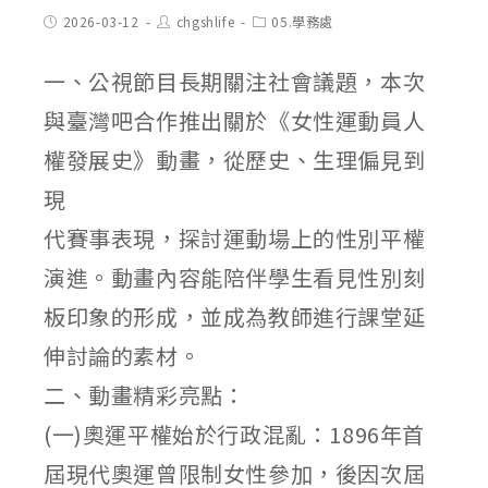
Post
Post
Post
2026-03-12
chgshlife
05.學務處
published:
author:
category:
一、公視節目長期關注社會議題，本次
與臺灣吧合作推出關於《女性運動員人
權發展史》動畫，從歷史、生理偏見到
現
代賽事表現，探討運動場上的性別平權
演進。動畫內容能陪伴學生看見性別刻
板印象的形成，並成為教師進行課堂延
伸討論的素材。
二、動畫精彩亮點：
(一)奧運平權始於行政混亂：1896年首
屆現代奧運曾限制女性參加，後因次屆