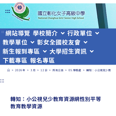
跳
:::
轉
至
主
網站導覽
學校簡介
行政單位
:::
教學單位
彰女全國校友會
要
新生報到專區
大學招生資訊
內
下載專區
報名專區
容
>
2026 年
>
3 月
>
12 日
>
所有公告
>
05.學務處
>
轉知：小公視兒少教育
:::
轉知：小公視兒少教育資源網性別平等
教育教學資源