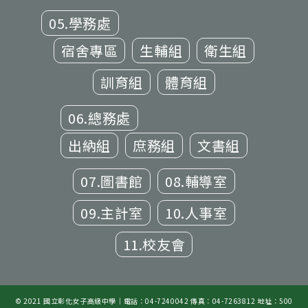
05.學務處
宿舍專區
生輔組
衛生組
訓育組
體育組
06.總務處
出納組
庶務組
文書組
07.圖書館
08.輔導室
09.主計室
10.人事室
11.校友會
© 2021 國立彰化女子高級中學｜電話：04-7240042 傳真：04-7263812 地址：500