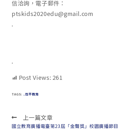
信洽詢，電子郵件：
ptskids2020edu@gmail.com
.
.
Post Views:
261
TAGS:
..性平教育
上一篇文章
Read
more
國立教育廣播電臺第23屆「金聲獎」校園廣播節目