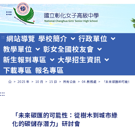
跳
:::
轉
至
主
網站導覽
學校簡介
行政單位
:::
教學單位
彰女全國校友會
要
新生報到專區
大學招生資訊
內
下載專區
報名專區
容
>
2025 年
>
10 月
>
15 日
>
所有公告
>
04.教務處
>
「未來碳匯的可能性：
:::
「未來碳匯的可能性：從樹木到城市綠
化的碳儲存潛力」研討會