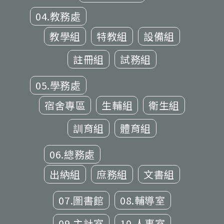
04.教務處
教學組
特教組
設備組
註冊組
試務組
05.學務處
宿舍專區
生輔組
衛生組
訓育組
體育組
06.總務處
出納組
庶務組
文書組
07.圖書館
08.輔導室
09.主計室
10.人事室