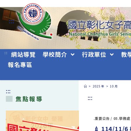
跳
轉
:::
至
主
要
:::
網站導覽
學校簡介
行政單位
教
內
報名專區
容
>
2025 年
>
10 月
:::
:::
焦點報導
.重要公告
/
05.學務處
💉 114/1