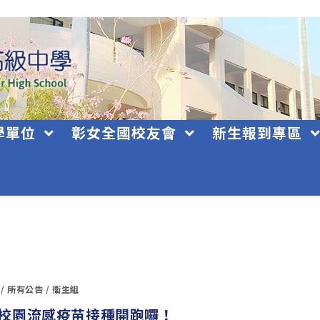
學單位
彰女全國校友會
新生報到專區
/
所有公告
/
衛生組
1/6 校園流感疫苗接種開跑囉！