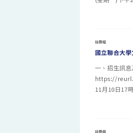
住
民
入
學)
在
留言功能已關閉
招
〈國
生
立
相
臺
關
灣
資
藝
訊
術
註冊組
￼〉
大
中
學
國立聯合大學
115
學
年
度
一、招生訊息
日
間
學
https://r
士
班
特
11月10日1
殊
選
才
招
生
在
留言功能已關閉
訊
〈國
息
立
￼〉
聯
中
合
大
學
註冊組
文