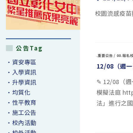
校園流感疫苗
在
留言功能已關閉
〈💉
114/11/6
校
園
公告Tag
流
感
.重要公告
/
00.報名
疫
•資安專區
苗
12/08（週
接
種
•入學資訊
開
跑
✎ 12/08（
囉！〉
•升學資訊
中
•均質化
模擬法庭 htt
•性平教育
法」進行之國
•施工公告
在
留言功能已關閉
•校內活動
〈12/08（週
一）
•校外活動
翻