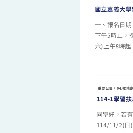
化
國立嘉義大學
觀
光
產
業
一、報名日期：
學
系
115
下午5時止，採
學
年
度
六)上午8時起
特
殊
選
才
管
在
留言功能已關閉
道
〈國
招
立
生
嘉
訊
義
息
大
￼〉
學
.重要公告
/
04.教務
中
音
樂
114-1學習
學
系
115
學
同學好，若
年
度
特
114/11/
殊
選
才