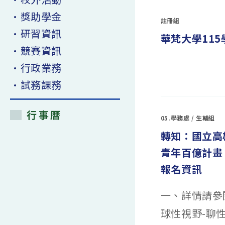
轉
教
•獎助學金
室
註冊組
活
動-2025
•研習資訊
華梵大學11
國
民
•競賽資訊
法
官
模
•行政業務
擬
在
留言功能已關閉
法
〈華
庭〉
•試務課務
梵
中
大
學
115
行事曆
學
05.學務處
/
生輔組
年
度
轉知：國立高
「繁
星
推
青年百億計畫
薦」
招
生
報名資訊
文
宣
資
訊
一、詳情請參
￼〉
中
球性視野-聊