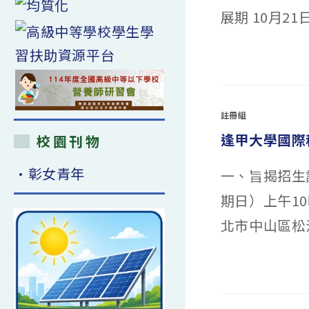
鎮
畫
展期 10月2
長
《全
盃
球
閱
性
讀
視
心
野
在
留言功能已關閉
得
聊
〈🐦‍⬛
寫
性
圖
作
不
書
比
設
館
賽
限》
二
佳
瑞
樓
註冊組
作〉
典
「成
中
參
為
訪
逢甲大學國際
人
校園刊物
成
以
果
外
發
的
•彰女青年
表
一、旨揭招生說
─
會」
臺
活
灣
期日）上午10
動
動
海
物
報
文
北市中山區松江
與
學
報
行
名
動
資
展」
訊〉
展
在
留言功能已關閉
中
至
〈逢
11/5〉
甲
中
大
學
國