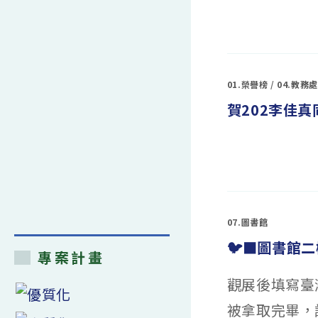
在
留言功能已關閉
〈轉
知：
國
立
高
雄
01.榮譽榜
/
04.教務處
師
範
賀202李佳
大
學
性
別
教
育
在
研
留言功能已關閉
〈賀
究
202
所
李
辦
佳
理
真
「【作
同
伙
07.圖書館
學
SEX-
獲
SEE，
🐦‍⬛圖書館
田
一
中
專案計畫
起
鎮
談
公
性】
觀展後填寫臺
所
青
第
年
十
百
被拿取完畢，
一
億
屆
計