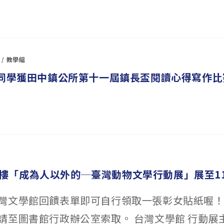
/
教學組
真同學獲田中鎮公所第十一屆鎮長盃閱讀心得寫作比
二樓「成為人以外的─臺灣動物文學行動展」展至11
灣文學館回饋表單即可自行領取一張彰女貼紙喔
請至圖書館行政辦公室索取。 台灣文學館 行動展