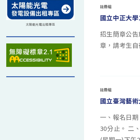
際
註冊組
科
技
國立中正大學
與
管
理
太陽能光電出租專區
學
招生簡章公告於招
院
辦
理
章，請考生自
「115
學
年
度
招
在
留言功能已關閉
生
〈國
說
立
明
中
會」
正
資
大
訊
學
￼〉
註冊組
115
中
學
國立臺灣藝術
年
度
學
士
一、報名日期：
班
特
殊
30分止。 二
選
才
(含
(星期一)下午2
新