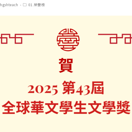
t
Post
chgshteach
01.榮譽榜
hor:
category: