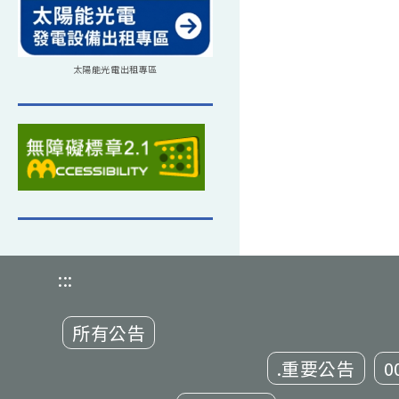
太陽能光電出租專區
:::
所有公告
.重要公告
0