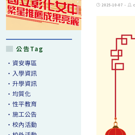
Post
Pos
2025-10-07
published:
aut
公告Tag
•資安專區
•入學資訊
•升學資訊
•均質化
•性平教育
•施工公告
•校內活動
•校外活動