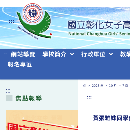
跳
轉
:::
至
主
要
:::
網站導覽
學校簡介
行政單位
教
內
報名專區
容
>
2025 年
>
10 月
>
7 日
:::
:::
焦點報導
賀張雅姝同學