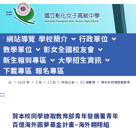
跳
:::
轉
至
主
網站導覽
學校簡介
行政單位
:::
教學單位
彰女全國校友會
要
新生報到專區
大學招生資訊
內
下載專區
報名專區
容
>
2025 年
>
5 月
>
13 日
>
所有公告
>
01.榮譽榜
>
賀本校同學錄取教育部
:::
賀本校同學錄取教育部青年發展署青年
百億海外圓夢基金計畫–海外翱翔組