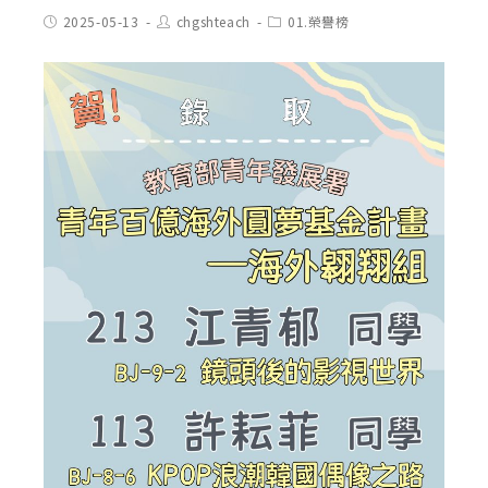
Post
Post
Post
2025-05-13
chgshteach
01.榮譽榜
published:
author:
category: