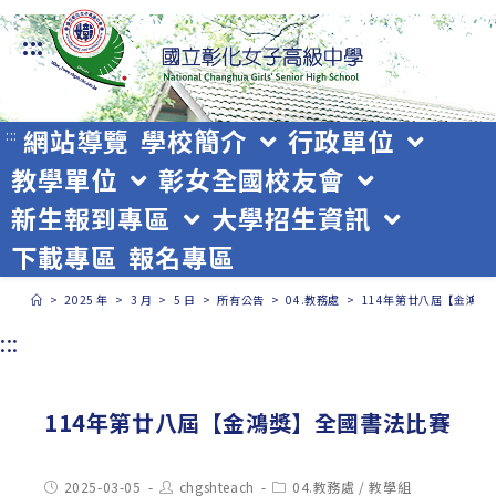
跳
:::
轉
至
主
網站導覽
學校簡介
行政單位
:::
教學單位
彰女全國校友會
要
新生報到專區
大學招生資訊
內
下載專區
報名專區
容
>
2025 年
>
3 月
>
5 日
>
所有公告
>
04.教務處
>
114年第廿八屆【金鴻獎
:::
114年第廿八屆【金鴻獎】全國書法比賽
Post
Post
Post
2025-03-05
chgshteach
04.教務處
/
教學組