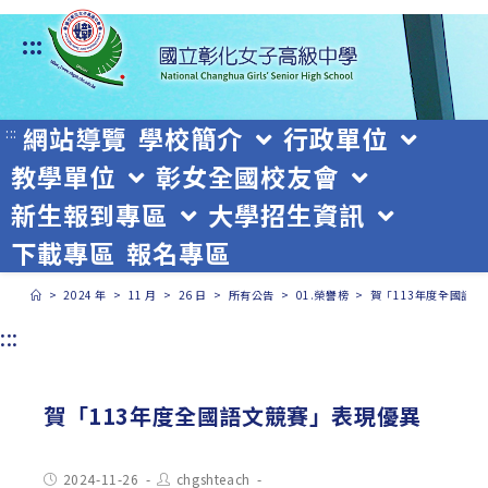
跳
:::
轉
至
主
網站導覽
學校簡介
行政單位
:::
教學單位
彰女全國校友會
要
新生報到專區
大學招生資訊
內
下載專區
報名專區
容
>
2024 年
>
11 月
>
26 日
>
所有公告
>
01.榮譽榜
>
賀「113年度全國語
:::
賀「113年度全國語文競賽」表現優異
Post
Post
2024-11-26
chgshteach