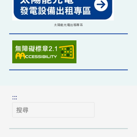
太陽能光電出租專區
:::
搜
尋