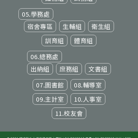
05.學務處
宿舍專區
生輔組
衛生組
訓育組
體育組
06.總務處
出納組
庶務組
文書組
07.圖書館
08.輔導室
09.主計室
10.人事室
11.校友會