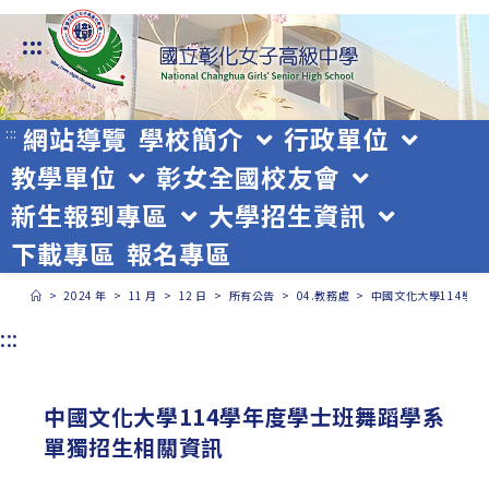
跳
:::
轉
至
主
網站導覽
學校簡介
行政單位
:::
教學單位
彰女全國校友會
要
新生報到專區
大學招生資訊
內
下載專區
報名專區
容
>
2024 年
>
11 月
>
12 日
>
所有公告
>
04.教務處
>
中國文化大學114學
:::
中國文化大學114學年度學士班舞蹈學系
單獨招生相關資訊