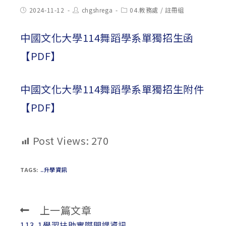
Post
Post
Post
2024-11-12
chgshrega
04.教務處
/
註冊組
published:
author:
category:
中國文化大學114舞蹈學系單獨招生函
【PDF】
中國文化大學114舞蹈學系單獨招生附件
【PDF】
Post Views:
270
TAGS:
..升學資訊
上一篇文章
Read
more
113-1學習扶助實際開課資訊