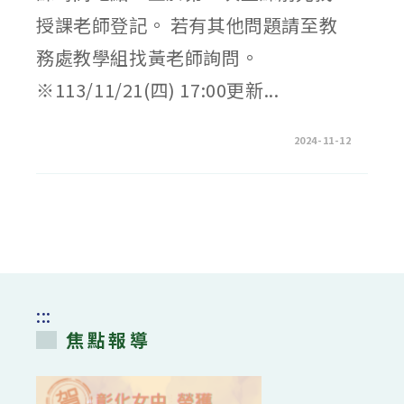
招
生
授課老師登記。 若有其他問題請至教
相
關
資
務處教學組找黃老師詢問。
訊〉
中
※113/11/21(四) 17:00更新...
在
留言功能已關閉
2024-11-12
〈113-
1
學
習
扶
助
實
際
開
課
資
訊〉
中
:::
焦點報導