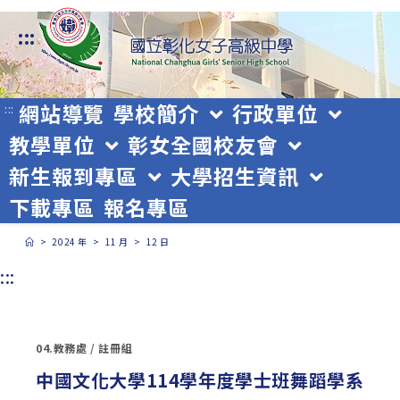
跳
:::
轉
至
主
網站導覽
學校簡介
行政單位
:::
教學單位
彰女全國校友會
要
新生報到專區
大學招生資訊
內
下載專區
報名專區
容
>
2024 年
>
11 月
>
12 日
:::
04.教務處
/
註冊組
中國文化大學114學年度學士班舞蹈學系