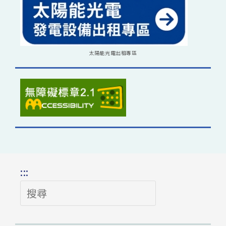
太陽能光電出租專區
:::
搜
尋