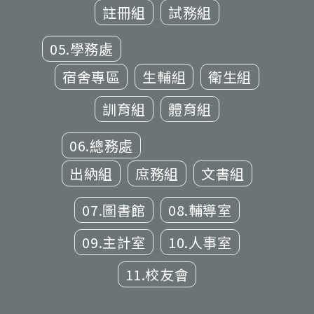
註冊組
試務組
05.學務處
宿舍專區
生輔組
衛生組
訓育組
體育組
06.總務處
出納組
庶務組
文書組
07.圖書館
08.輔導室
09.主計室
10.人事室
11.校友會