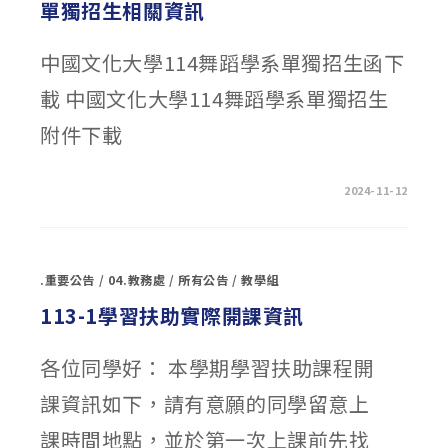
單獨招生相關資訊
中國文化大學114舞蹈學系單獨招生函下
載 中國文化大學114舞蹈學系單獨招生
附件下載
在
留言功能已關閉
2024-11-12
〈中
國
文
化
大
學
.重要公告
/
04.教務處
/
所有公告
/
教學組
114
學
年
113-1學習扶助實際開課資訊
度
學
士
班
各位同學好： 本學期學習扶助課程開
舞
蹈
課資訊如下，請有意願的同學留意上
學
系
單
課時間地點，並於第一次上課前先找
獨