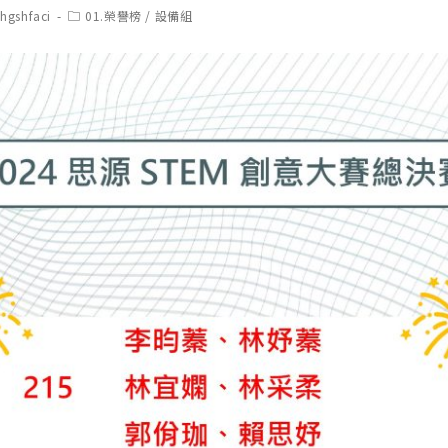
t
Post
chgshfaci
01.榮譽榜
/
設備組
hor:
category: