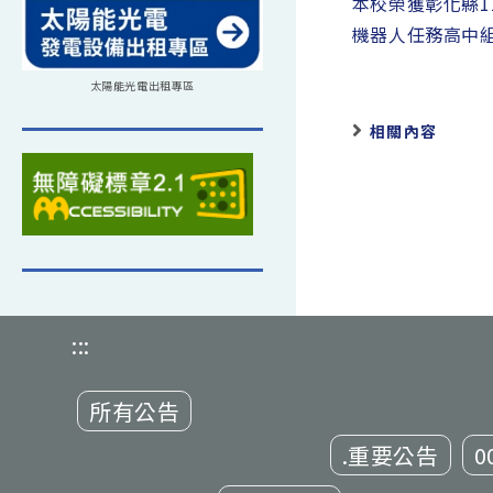
more
本校榮獲彰化縣1
articles
機器人任務高中
太陽能光電出租專區
相關內容
:::
所有公告
.重要公告
0