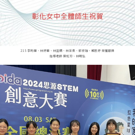
215 李昀蓁、林妤蓁、林宜嫻、林采柔、郭佾珈、賴思妤 榮獲銀牌
指導老師 陳虹珍、林明弘