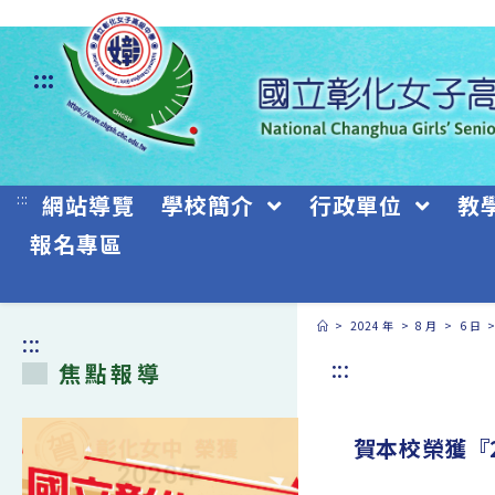
跳
轉
:::
至
主
要
:::
網站導覽
學校簡介
行政單位
教
內
報名專區
容
>
2024 年
>
8 月
>
6 日
:::
:::
焦點報導
賀本校榮獲『