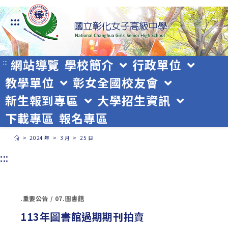
跳
:::
轉
至
主
網站導覽
學校簡介
行政單位
:::
教學單位
彰女全國校友會
要
新生報到專區
大學招生資訊
內
下載專區
報名專區
容
>
2024 年
>
3 月
>
25 日
:::
.重要公告
/
07.圖書館
113年圖書館過期期刊拍賣