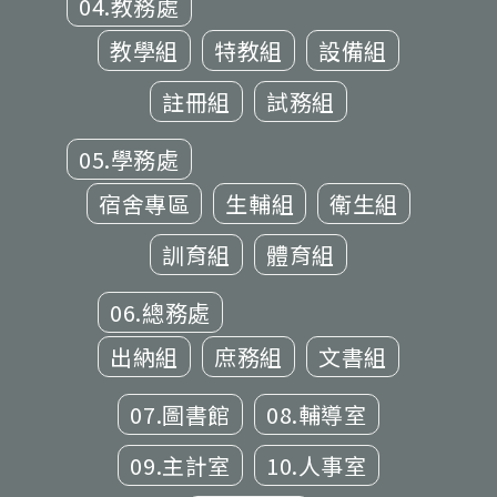
04.教務處
教學組
特教組
設備組
註冊組
試務組
05.學務處
宿舍專區
生輔組
衛生組
訓育組
體育組
06.總務處
出納組
庶務組
文書組
07.圖書館
08.輔導室
09.主計室
10.人事室