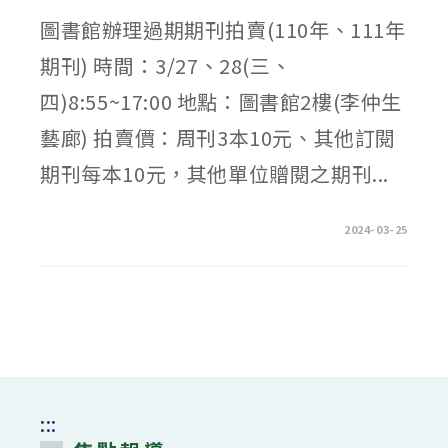
圖書館辦理過期期刊拍賣(110年、111年
期刊) 時間：3/27、28(三、
四)8:55~17:00 地點：圖書館2樓(李仲生
藝廊) 拍賣價：周刊3本10元、其他訂閱
期刊每本10元，其他單位贈閱之期刊...
在
留言功能已關閉
2024-03-25
〈113
年
圖
書
館
過
期
期
刊
拍
賣〉
中
:::