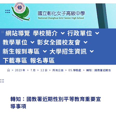
跳
:::
轉
至
主
網站導覽
學校簡介
行政單位
:::
教學單位
彰女全國校友會
要
新生報到專區
大學招生資訊
內
下載專區
報名專區
容
>
2023 年
>
7 月
>
12 日
>
所有公告
>
05.學務處
>
轉知：國教署近期性別
:::
轉知：國教署近期性別平等教育重要宣
導事項