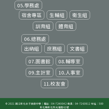
05.學務處
宿舍專區
生輔組
衛生組
訓育組
體育組
06.總務處
出納組
庶務組
文書組
07.圖書館
08.輔導室
09.主計室
10.人事室
11.校友會
© 2021 國立彰化女子高級中學｜電話：04-7240042 傳真：04-7263812 地址：500
彰化縣彰化市光復路62號