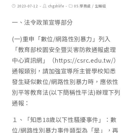
Post
Post
Post
2023-07-12
chgshlife
05.學務處
/
生輔組
published:
author:
category:
一、法令政策宣導部分
(一)重申「數位/網路性別暴力」列入
「教育部校園安全暨災害防救通報處理
中心資訊網」（https://csrc.edu.tw/）
通報類別，請加強宣導所主管學校知悉
發生疑似數位/網路性別暴力時，應依性
別平等教育法(以下簡稱性平法)辦理下列
通報：
１、「知悉18歲以下性騷擾事件」：數
位/網路性別暴力事件類型為「是」，再