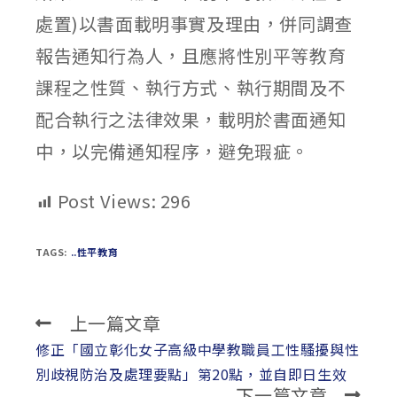
處置)以書面載明事實及理由，併同調查
報告通知行為人，且應將性別平等教育
課程之性質、執行方式、執行期間及不
配合執行之法律效果，載明於書面通知
中，以完備通知程序，避免瑕疵。
Post Views:
296
TAGS:
..性平教育
上一篇文章
Read
more
修正「國立彰化女子高級中學教職員工性騷擾與性
articles
別歧視防治及處理要點」第20點，並自即日生效
下一篇文章