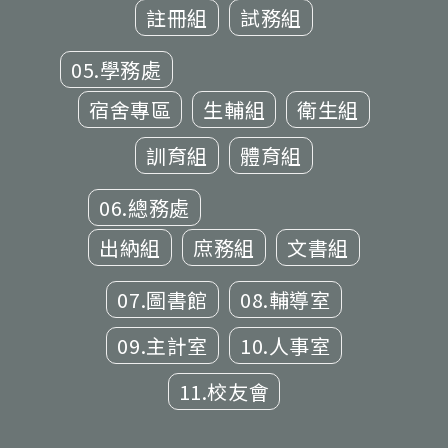
註冊組
試務組
05.學務處
宿舍專區
生輔組
衛生組
訓育組
體育組
06.總務處
出納組
庶務組
文書組
07.圖書館
08.輔導室
09.主計室
10.人事室
11.校友會