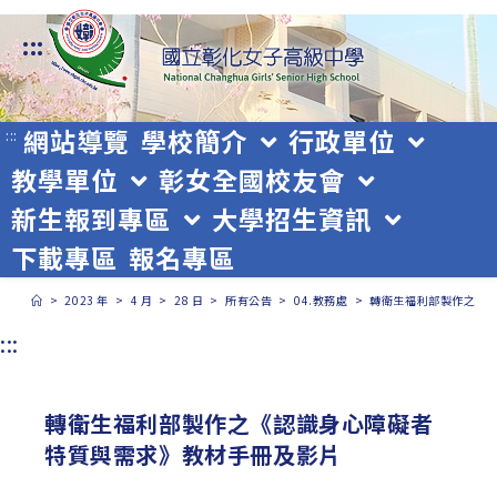
跳
:::
轉
至
主
網站導覽
學校簡介
行政單位
:::
教學單位
彰女全國校友會
要
新生報到專區
大學招生資訊
內
下載專區
報名專區
容
>
2023 年
>
4 月
>
28 日
>
所有公告
>
04.教務處
>
轉衛生福利部製作之《
:::
轉衛生福利部製作之《認識身心障礙者
特質與需求》教材手冊及影片