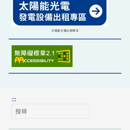
太陽能光電出租專區
:::
搜
尋