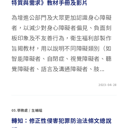
特質與需求》教材手冊及影片
的
點
點
滴
為增進公部門及大眾更加認識身心障礙
滴」
特
展
者，以減少對身心障礙者偏見、負面刻
相
關
資
板印象及不友善行為，衛生福利部製作
訊〉
中
旨揭教材，用以說明不同障礙類別（如
智能障礙者、自閉症、視覺障礙者、聽
覺障礙者、語言及溝通障礙者、肢...
在
留言功能已關閉
2023-04-28
〈轉
衛
生
福
利
部
05.學務處
/
生輔組
製
作
之
轉知：修正性侵害犯罪防治法條文總說
《認
識