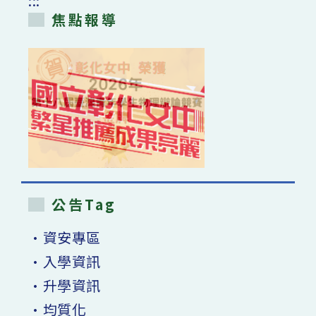
:::
【2023
學
焦點報導
術
列
車】
活
動
圓
滿
成
功〉
中
公告Tag
•資安專區
•入學資訊
•升學資訊
•均質化