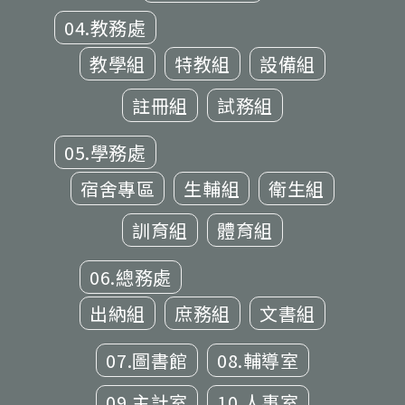
04.教務處
教學組
特教組
設備組
註冊組
試務組
05.學務處
宿舍專區
生輔組
衛生組
訓育組
體育組
06.總務處
出納組
庶務組
文書組
07.圖書館
08.輔導室
09.主計室
10.人事室