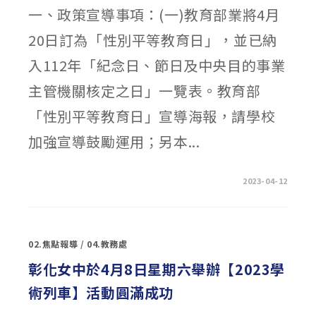
總
一、政策宣導事項：(一)教育部業將4月
說
明〉
中
20日訂為「性別平等教育日」，並已納
入112年「紀念日、節日及中央目的事業
主管機關核定之日」一覽表。教育部
「性別平等教育日」宣導海報，請學校
加強宣導鼓勵運用；另本...
在
留言功能已關閉
2023-04-12
〈轉
知：
國
教
署
近
02.焦點報導
/
04.教務處
期
性
別
彰化女中於4月8日星期六舉辦【2023學
平
等
術列車】活動圓滿成功
教
育
重