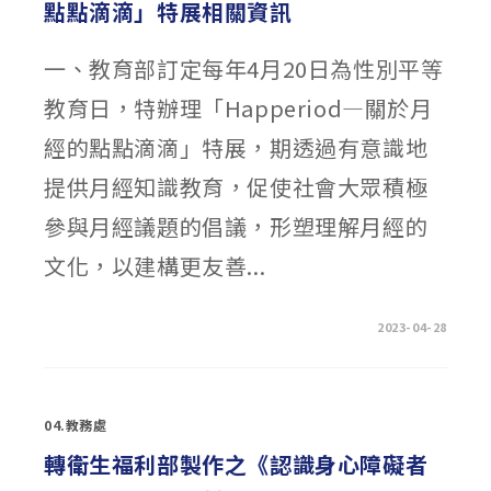
點點滴滴」特展相關資訊
一、教育部訂定每年4月20日為性別平等
教育日，特辦理「Happeriod—關於月
經的點點滴滴」特展，期透過有意識地
提供月經知識教育，促使社會大眾積極
參與月經議題的倡議，形塑理解月經的
文化，以建構更友善...
在
留言功能已關閉
2023-04-28
〈教
育
部
辦
理
「HAPPERIOD
04.教務處
—
關
於
轉衛生福利部製作之《認識身心障礙者
月
經