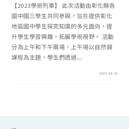
要
【2023學術列車】 此次活動由彰化縣各
宣
導
事
國中國三學生共同參與，旨在提供彰化
項〉
中
地區國中學生探究知識的多元面向，提
升學生學習興趣，拓展學術視野。 活動
分為上午和下午兩場，上午場以自然類
課程為主題，學生們透過...
在
留言功能已關閉
2023-04-10
〈彰
化
女
中
於
4
月
8
日
星
期
六
舉
辦