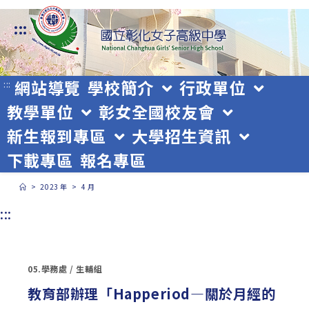
跳
:::
轉
至
主
網站導覽
學校簡介
行政單位
:::
教學單位
彰女全國校友會
要
新生報到專區
大學招生資訊
內
下載專區
報名專區
容
>
2023 年
>
4 月
:::
05.學務處
/
生輔組
教育部辦理「Happeriod—關於月經的