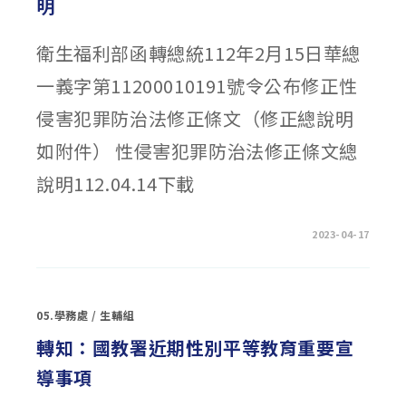
明
身
心
障
礙
衛生福利部函轉總統112年2月15日華總
者
特
質
一義字第11200010191號令公布修正性
與
需
求》
侵害犯罪防治法修正條文（修正總說明
教
材
手
如附件） 性侵害犯罪防治法修正條文總
冊
及
說明112.04.14下載
影
片〉
中
在
留言功能已關閉
2023-04-17
〈轉
知：
修
正
性
侵
05.學務處
/
生輔組
害
犯
罪
轉知：國教署近期性別平等教育重要宣
防
治
導事項
法
條
文