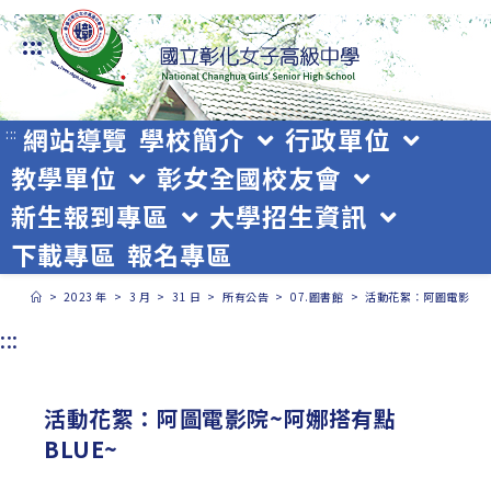
跳
:::
轉
至
主
網站導覽
學校簡介
行政單位
:::
教學單位
彰女全國校友會
要
新生報到專區
大學招生資訊
內
下載專區
報名專區
容
>
2023 年
>
3 月
>
31 日
>
所有公告
>
07.圖書館
>
活動花絮：阿圖電影院~阿
:::
活動花絮：阿圖電影院~阿娜搭有點
BLUE~