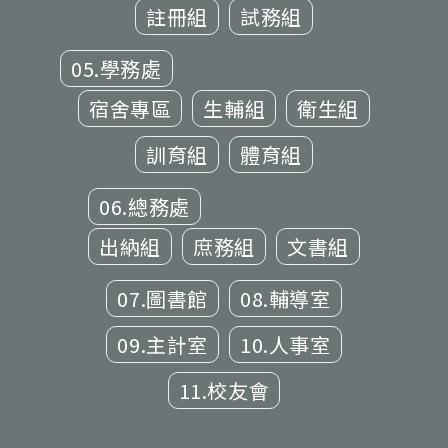
註冊組
試務組
05.學務處
宿舍專區
生輔組
衛生組
訓育組
體育組
06.總務處
出納組
庶務組
文書組
07.圖書館
08.輔導室
09.主計室
10.人事室
11.校友會