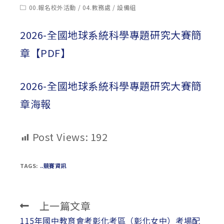
published:
author:
Post
00.報名校外活動
/
04.教務處
/
設備組
category:
2026-全國地球系統科學專題研究大賽簡
章【PDF】
2026-全國地球系統科學專題研究大賽簡
章海報
Post Views:
192
TAGS:
..競賽資訊
上一篇文章
Read
more
115年國中教育會考彰化考區（彰化女中）考場配