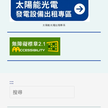
太陽能光電出租專區
:::
搜
尋