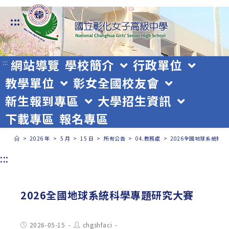
跳
:::
轉
至
主
網站導覽
學校簡介
行政單位
:::
教學單位
彰女全國校友會
要
新生報到專區
大學招生資訊
內
下載專區
報名專區
容
>
2026 年
>
5 月
>
15 日
>
所有公告
>
04.教務處
>
2026全國地球系統科
:::
2026全國地球系統科學專題研究大賽
Post
Post
2026-05-15
chgshfaci