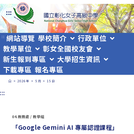
跳
:::
轉
至
主
網站導覽
學校簡介
行政單位
:::
教學單位
彰女全國校友會
要
新生報到專區
大學招生資訊
內
下載專區
報名專區
容
>
2026 年
>
5 月
>
15 日
:::
04.教務處
/
教學組
「Google Gemini AI 專屬認證課程」