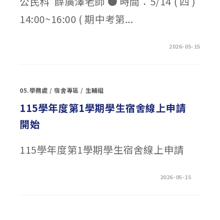
公民科 薛廣澤老師 ● 時間：5/14 ( 四 )
「2026
衛
14:00~16:00 ( 期中考第...
武
營
青
少
年
在
留言功能已關閉
2026-05-15
戲
〈活
劇
動
營」〉
花
中
絮：
115-
1
05.學務處
/
宿舍專區
/
生輔組
阿
圖
電
115學年度第1學期學生宿舍線上申請
影
院〉
開始
中
115學年度第1學期學生宿舍線上申請
在
留言功能已關閉
2026-05-15
〈115
學
年
度
第
1