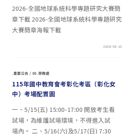
增
能
2026-全國地球系統科學專題研究大賽簡
研
習〉
章下載 2026-全國地球系統科學專題研究
中
大賽簡章海報下載
在
留言功能已關閉
2026-05-15
〈2026
全
國
地
球
系
.重要公告
/
05.學務處
統
科
學
115年國中教育會考彰化考區（彰化女
專
題
中）考場配置圖
研
究
大
賽〉
一、5/15(五) 15:00-17:00 開放考生看
中
試場，為維護試場環境，不得進入試
場內。 二、5/16(六)及5/17(日) 7:30