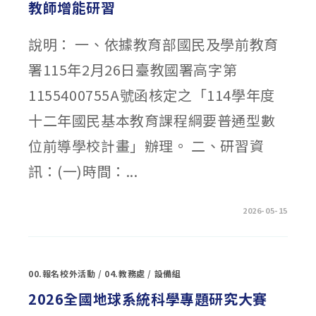
教師增能研習
說明： 一、依據教育部國民及學前教育
署115年2月26日臺教國署高字第
1155400755A號函核定之「114學年度
十二年國民基本教育課程綱要普通型數
位前導學校計畫」辦理。 二、研習資
訊：(一)時間：...
在
留言功能已關閉
2026-05-15
〈「GOOGLE
GEMINI
AI
專
屬
認
00.報名校外活動
/
04.教務處
/
設備組
證
課
程」
2026全國地球系統科學專題研究大賽
教
師