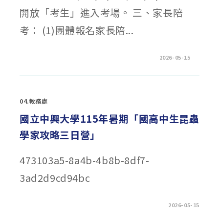
開放「考生」進入考場。 三、家長陪
考： (1)團體報名家長陪...
在
留言功能已關閉
2026-05-15
〈115
年
國
中
教
育
04.教務處
會
考
彰
國立中興大學115年暑期「國高中生昆蟲
化
考
學家攻略三日營」
區
（彰
化
女
473103a5-8a4b-4b8b-8df7-
中）
考
場
3ad2d9cd94bc
配
置
圖〉
中
在
留言功能已關閉
2026-05-15
〈國
立