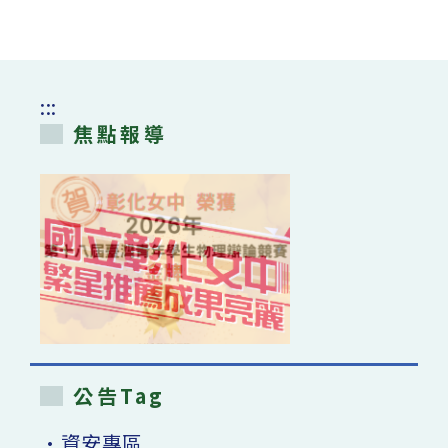
學
期
學
生
宿
舍
線
上
:::
申
請
焦點報導
開
始〉
中
公告Tag
•資安專區