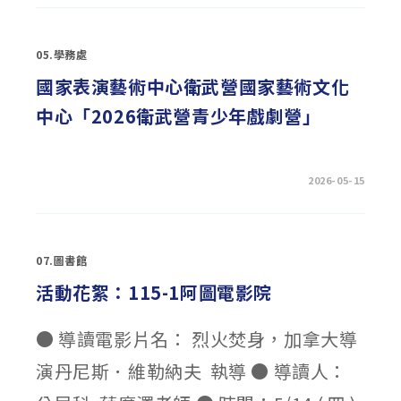
中
興
大
學
05.學務處
115
年
暑
國家表演藝術中心衛武營國家藝術文化
期
「國
中心「2026衛武營青少年戲劇營」
高
中
生
昆
蟲
學
在
留言功能已關閉
2026-05-15
家
〈國
攻
家
略
表
三
演
日
藝
營」〉
術
中
07.圖書館
中
心
衛
活動花絮：115-1阿圖電影院
武
營
國
家
● 導讀電影片名： 烈火焚身，加拿大導
藝
術
演丹尼斯．維勒納夫 執導 ● 導讀人：
文
化
中
心