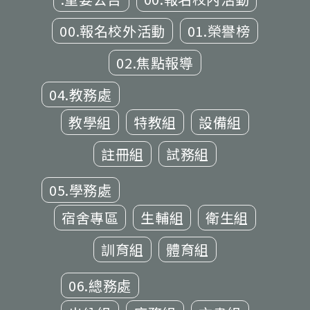
00.報名校外活動
01.榮譽榜
02.焦點報導
04.教務處
教學組
特教組
設備組
註冊組
試務組
05.學務處
宿舍專區
生輔組
衛生組
訓育組
體育組
06.總務處