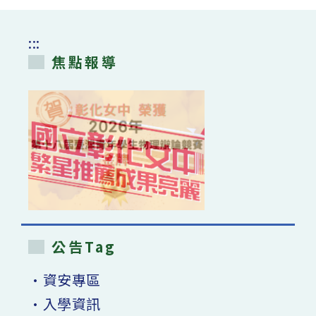
:::
焦點報導
公告Tag
•資安專區
•入學資訊