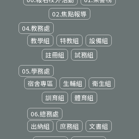
02.焦點報導
04.教務處
教學組
特教組
設備組
註冊組
試務組
05.學務處
宿舍專區
生輔組
衛生組
訓育組
體育組
06.總務處
出納組
庶務組
文書組