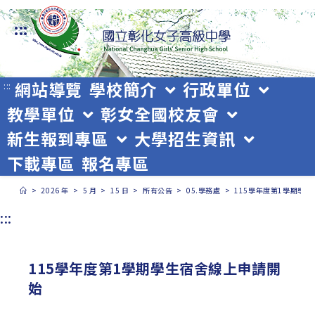
跳
:::
轉
至
主
網站導覽
學校簡介
行政單位
:::
教學單位
彰女全國校友會
要
新生報到專區
大學招生資訊
內
下載專區
報名專區
容
>
2026 年
>
5 月
>
15 日
>
所有公告
>
05.學務處
>
115學年度第1學期學
:::
115學年度第1學期學生宿舍線上申請開
始