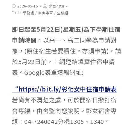
Post
Post
2026-05-15
chgshstu
published:
author:
Post
05.學務處
/
宿舍專區
/
生輔組
category:
即日起至5月22日(星期
五
)
為下學期住宿
申請時間
。以高一、高二同學為申請對
象，(原住宿生若要續住，亦須申請)，請
於5月22日前，上網連結填寫住宿申請
表。Google表單填報網址:
“https://bit.ly/彰化女中住宿申請表
若尚有不清楚之處，可於開宿日撥打宿
舍專線，由舍監向您說明。彰女宿舍專
線：04-7240042分機1305、1340。