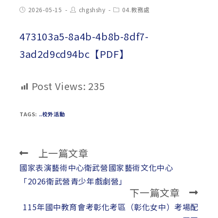
Post
Post
Post
2026-05-15
chgshshy
04.教務處
published:
author:
category:
473103a5-8a4b-4b8b-8df7-
3ad2d9cd94bc【PDF】
Post Views:
235
TAGS:
..校外活動
上一篇文章
Read
more
國家表演藝術中心衛武營國家藝術文化中心
articles
「2026衛武營青少年戲劇營」
下一篇文章
115年國中教育會考彰化考區（彰化女中）考場配