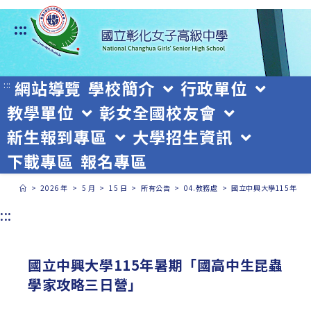
跳
:::
轉
至
主
網站導覽
學校簡介
行政單位
:::
教學單位
彰女全國校友會
要
新生報到專區
大學招生資訊
內
下載專區
報名專區
容
>
2026 年
>
5 月
>
15 日
>
所有公告
>
04.教務處
>
國立中興大學115年暑
:::
國立中興大學115年暑期「國高中生昆蟲
學家攻略三日營」