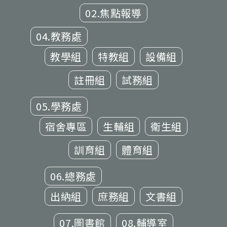
02.焦點報導
04.教務處
教學組
特教組
設備組
註冊組
試務組
05.學務處
宿舍專區
生輔組
衛生組
訓育組
體育組
06.總務處
出納組
庶務組
文書組
07.圖書館
08.輔導室