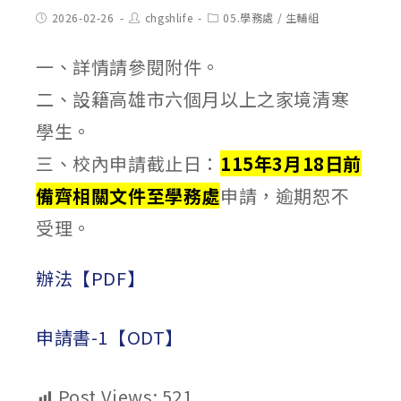
Post
Post
Post
2026-02-26
chgshlife
05.學務處
/
生輔組
published:
author:
category:
一、詳情請參閱附件。
二、設籍高雄市六個月以上之家境清寒
學生。
三、校內申請截止日：
115年3月18日前
備齊相關文件至學務處
申請，逾期恕不
受理。
辦法【PDF】
申請書-1【ODT】
Post Views:
521