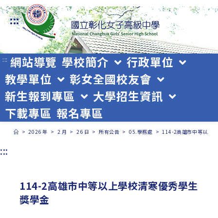
跳
:::
轉
至
主
網站導覽
學校簡介
行政單位
:::
教學單位
彰女全國校友會
要
新生報到專區
大學招生資訊
內
下載專區
報名專區
容
>
2026 年
>
2 月
>
26 日
>
所有公告
>
05.學務處
>
114-2高雄市中等以
:::
114-2高雄市中等以上學校清寒優秀學生
獎學金