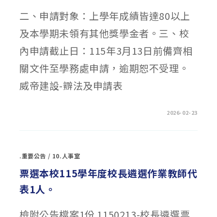
獎
助
二、申請對象：上學年成績皆達80以上
（勵）
學
金〉
及本學期未領有其他獎學金者。三、校
中
內申請截止日：115年3月13日前備齊相
關文件至學務處申請，逾期恕不受理。
威帝建設-辧法及申請表
在
留言功能已關閉
2026-02-23
〈社
團
法
人
李
白
.重要公告
/
10.人事室
文
史
交
票選本校115學年度校長遴選作業教師代
流
協
表1人。
會
「115
年
威
檢附公告檔案1份 1150213-校長遴選票
帝