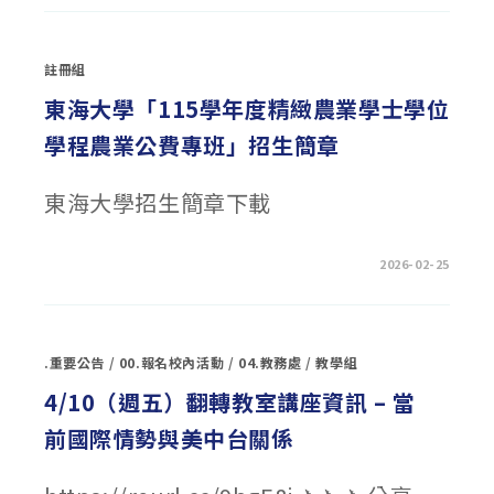
國
立
臺
北
註冊組
大
學
115
東海大學「115學年度精緻農業學士學位
學
年
學程農業公費專班」招生簡章
度
大
學
申
東海大學招生簡章下載
請
入
學
管
道
在
留言功能已關閉
2026-02-25
「飛
〈東
鳶
海
組」
大
招
學
生
「115
訊
學
息〉
.重要公告
/
00.報名校內活動
/
04.教務處
/
教學組
年
中
度
精
4/10（週五）翻轉教室講座資訊 – 當
緻
農
前國際情勢與美中台關係
業
學
士
學
位