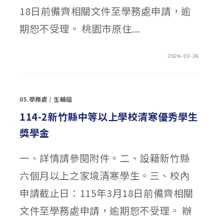
18日前備齊相關文件至學務處申請，逾
期恕不受理。 桃園市原住...
在
留言功能已關閉
2026-02-26
〈115
年
第
1
梯
次
05.學務處
/
生輔組
「桃
園
市
114-2新竹縣中等以上學校清寒優秀學生
原
住
獎學金
民
族
學
生
一、詳情請參閱附件。二、設籍新竹縣
獎
助
－
六個月以上之家境清寒學生。三、校內
清
寒
獎
申請截止日：115年3月18日前備齊相關
助
金
及
文件至學務處申請，逾期恕不受理。 辦
優