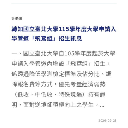
化
縣
彰
化
市
註冊組
115
年
新
轉知國立臺北大學115學年度大學申請入
住
民
學管道「飛鳶組」招生訊息
子
女
拔
尖
一、國立臺北大學自105學年度起於大學
獎
學
金
申請入學管道內增設「飛鳶組」招生，
(收
件
日
係透過降低學測檢定標準及佔分比、調
延
期）〉
中
降報名費等方式，優先考量經濟弱勢
（低收、中低收、特殊境遇）持有證
明，面對逆境卻積極向上之學生。...
在
留言功能已關閉
2026-02-25
〈轉
知