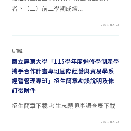
者。（二）前二學期成績...
在
留言功能已關閉
2026-02-23
〈114-
2
彰
化
縣
百
註冊組
年
獅
社
國立屏東大學「115學年度進修學制產學
服
關
攜手合作計畫專班國際經營與貿易學系
懷
慈
善
經營管理專班」招生簡章勘誤說明及修
會
獎
訂後附件
助
學
金〉
中
招生簡章下載 考生志願順序調查表下載
在
留言功能已關閉
2026-02-23
〈國
立