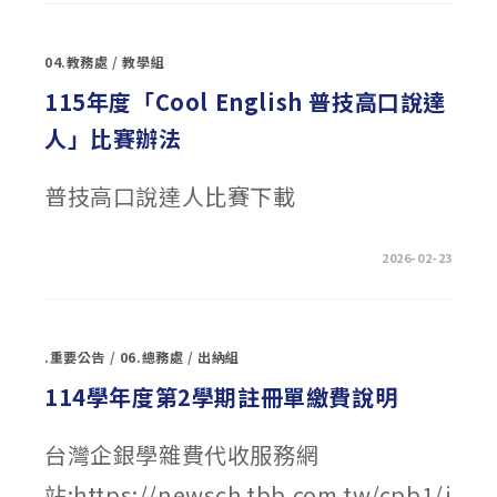
理
仲
專
生
班」
及
招
其
生
04.教務處
/
教學組
門
簡
生
章
藝
115年度「Cool English 普技高口說達
勘
術
誤
特
說
人」比賽辦法
展
明
觀
及
展
修
活
訂
普技高口說達人比賽下載
動〉
後
中
附
件〉
中
在
留言功能已關閉
2026-02-23
〈115
年
度
「COOL
ENGLISH
普
.重要公告
/
06.總務處
/
出納組
技
高
口
114學年度第2學期註冊單繳費說明
說
達
人」
比
台灣企銀學雜費代收服務網
賽
辦
站:https://newsch.tbb.com.tw/cpb1/i
法〉