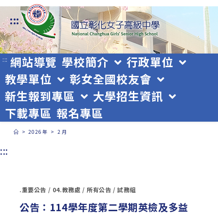
跳
:::
轉
至
主
網站導覽
學校簡介
行政單位
:::
教學單位
彰女全國校友會
要
新生報到專區
大學招生資訊
內
下載專區
報名專區
容
>
2026 年
>
2 月
:::
.重要公告
/
04.教務處
/
所有公告
/
試務組
公告：114學年度第二學期英檢及多益