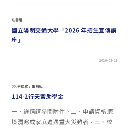
長
會
公
告
115
註冊組
學
年
度
國立陽明交通大學「2026 年招生宣傳講
校
長
座」
遴
選
會
家
長
代
在
留言功能已關閉
2026-02-13
表〉
〈國
中
立
陽
明
交
通
05.學務處
/
生輔組
大
學
「2026
114-2行天宮助學金
年
招
生
宣
一、詳情請參閱附件。二、申請資格:家
傳
講
境清寒或家庭遭遇重大災難者。三、校
座」〉
中