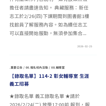
單
獨
擔任者請盡速告知。 典藏服務：新任
招
生
資
志工於2/26(四)下課期間到圖書館1樓
訊〉
中
找館員了解服務內容。如為續任志工
可以直接開始服勤，無須參加集合...
在
留言功能已關閉
2026-02-25
〈【錄
取
名
單】
圖
書
.重要公告
/
00.報名校內活動
/
08.輔導室
館
114
學
【錄取名單】114-2 彰女輔導室 生涯
年
下
義工招募
學
期
志
工
★錄取名單 義工錄取名單 ★請於
名
單〉
中
2026/2/24(二) 放學17:00前 報到，報