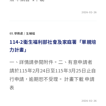
在
留言功能已關閉
2026-02-26
〈114-
2
高
雄
市
中
05.學務處
/
生輔組
等
以
上
114-2衛生福利部社會及家庭署「單親培
學
校
力計畫」
清
寒
優
秀
一、詳情請參閱附件。二、有意申請者
學
生
獎
請於115年2月24日至115年3月25日止自
學
金〉
中
行申請，逾期恕不受理。 計畫下載 申請
表
在
留言功能已關閉
2026-02-26
〈114-