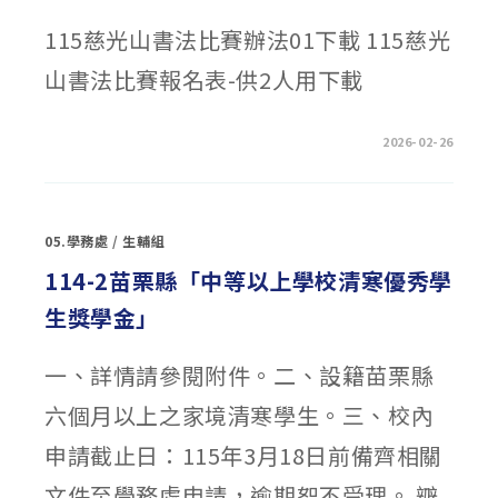
度
助
學
115慈光山書法比賽辦法01下載 115慈光
金〉
中
山書法比賽報名表-供2人用下載
在
留言功能已關閉
2026-02-26
〈「慈
光
山
人
文
獎」
05.學務處
/
生輔組
第
廿
屆
114-2苗栗縣「中等以上學校清寒優秀學
全
國
生獎學金」
書
法
比
賽〉
一、詳情請參閱附件。二、設籍苗栗縣
中
六個月以上之家境清寒學生。三、校內
申請截止日：115年3月18日前備齊相關
文件至學務處申請，逾期恕不受理。 辧