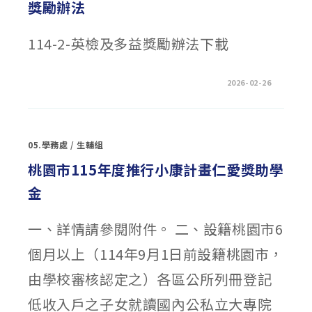
獎勵辦法
114-2-英檢及多益獎勵辦法下載
在
留言功能已關閉
2026-02-26
〈公
告：
114
學
年
度
05.學務處
/
生輔組
第
二
學
桃園市115年度推行小康計畫仁愛獎助學
期
英
金
檢
及
多
益
一、詳情請參閱附件。 二、設籍桃園市6
獎
勵
辦
個月以上（114年9月1日前設籍桃園市，
法〉
中
由學校審核認定之）各區公所列冊登記
低收入戶之子女就讀國內公私立大專院