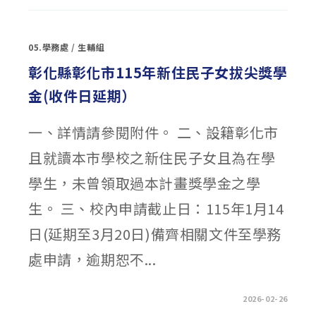
2
衛
生
福
利
05.學務處
/
生輔組
部
社
會
彰化縣彰化市115年新住民子女拔尖獎學
及
家
金(收件日延期）
庭
署
「單
親
一、詳情請參閱附件。 二、設籍彰化市
培
力
計
且就讀本市學校之新住民子女且為在學
畫」〉
中
學生，未曾領取過本計畫獎學金之學
生。 三、校內申請截止日：115年1月14
日(延期至3月20日)備齊相關文件至學務
處申請，逾期恕不...
在
留言功能已關閉
2026-02-26
〈彰