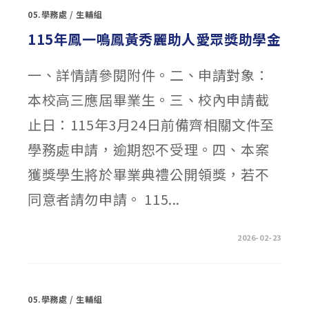
政
05.學務處
/
生輔組
策
宣
導
115年鳳一鳴鳳黃秀麗助人愛眾獎助學金
廣
告
執
行
一、詳情請參閱附件。二、申請對象：
情
形
本校高三應屆畢業生。三、校內申請截
(無)〉
中
止日：115年3月24日前備齊相關文件至
學務處申請，逾期恕不受理。四、本案
獲獎學生將於畢業典禮公開領獎，若不
同意者請勿申請。 115...
在
留言功能已關閉
2026-02-23
〈115
年
鳳
一
鳴
鳳
05.學務處
/
生輔組
黃
秀