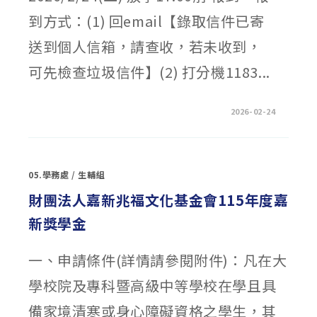
到方式：(1) 回email【錄取信件已寄
送到個人信箱，請查收，若未收到，
可先檢查垃圾信件】(2) 打分機1183...
在
留言功能已關閉
2026-02-24
〈【錄
取
名
單】
114-
2
05.學務處
/
生輔組
彰
女
輔
財團法人嘉新兆福文化基金會115年度嘉
導
室
新獎學金
生
涯
義
工
一、申請條件(詳情請參閱附件)：凡在大
招
募〉
中
學校院及專科暨高級中等學校在學且具
備家境清寒或身心障礙資格之學生，其