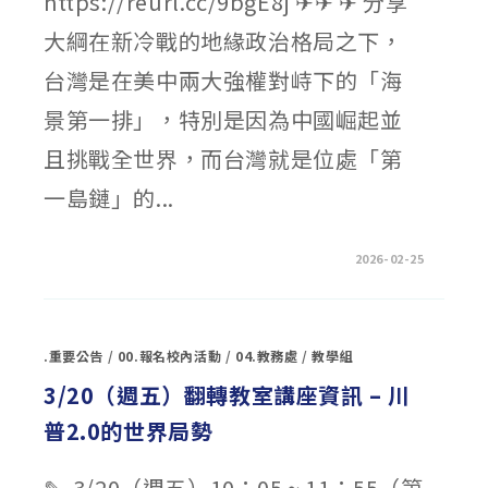
https://reurl.cc/9bgE8j ✈✈ ✈ 分享
學
程
大綱在新冷戰的地緣政治格局之下，
農
業
公
台灣是在美中兩大強權對峙下的「海
費
專
班」
景第一排」，特別是因為中國崛起並
招
生
且挑戰全世界，而台灣就是位處「第
簡
章〉
中
一島鏈」的...
在
留言功能已關閉
2026-02-25
〈4/10（週
五）
翻
轉
教
室
.重要公告
/
00.報名校內活動
/
04.教務處
/
教學組
講
座
資
3/20（週五）翻轉教室講座資訊 – 川
訊
–
普2.0的世界局勢
當
前
國
際
✎ 3/20（週五）10：05 ~ 11：55（第
情