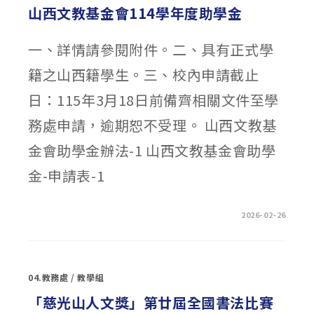
意
山西文教基金會114學年度助學金
願
調
查〉
中
一、詳情請參閱附件。二、具有正式學
籍之山西籍學生。三、校內申請截止
日：115年3月18日前備齊相關文件至學
務處申請，逾期恕不受理。 山西文教基
金會助學金辦法-1 山西文教基金會助學
金-申請表-1
在
留言功能已關閉
2026-02-26
〈山
西
文
教
基
金
04.教務處
/
教學組
會
114
學
「慈光山人文獎」第廿屆全國書法比賽
年