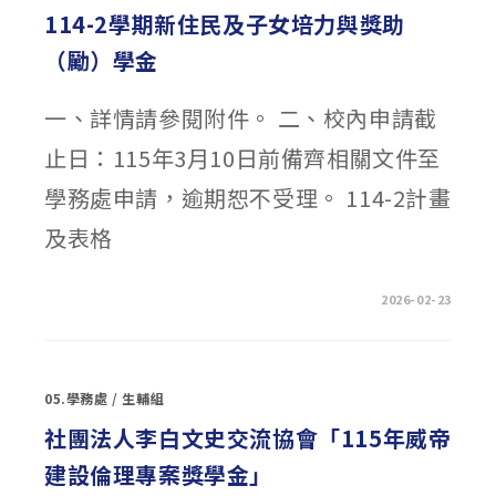
麗
114-2學期新住民及子女培力與獎助
助
人
（勵）學金
愛
眾
獎
助
一、詳情請參閱附件。 二、校內申請截
學
金〉
中
止日：115年3月10日前備齊相關文件至
學務處申請，逾期恕不受理。 114-2計畫
及表格
在
留言功能已關閉
2026-02-23
〈114-
2
學
期
新
住
05.學務處
/
生輔組
民
及
子
社團法人李白文史交流協會「115年威帝
女
培
建設倫理專案獎學金」
力
與