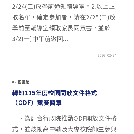
2/24(二)放學前通知輔導室。2.以上正
取名單，確定參加者，請在2/25(三)放
學前至輔導室領取家長同意書，並於
3/2(一)中午前繳回...
在
留言功能已關閉
2026-02-24
〈【錄
取
名
單】
114
學
07.圖書館
年
度
參
轉知115年度校園開放文件格式
訪
國
（ODF）競賽簡章
立
陽
明
交
一、為配合行政院推動ODF開放文件格
通
大
學
式，並鼓勵高中職及大專校院師生參與
「竹
風