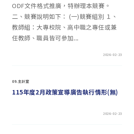
陽
ODF文件格式推廣，特辦理本競賽。
帆」
校
系
二、競賽說明如下： (一)競賽組別 １、
博
覽
教師組：大專校院、高中職之專任或兼
會
活
動〉
任教師、職員皆可參加...
中
在
留言功能已關閉
2026-02-23
〈轉
知
115
年
度
校
09.主計室
園
開
放
115年度2月政策宣導廣告執行情形(無)
文
件
格
式
（ODF）
競
在
留言功能已關閉
2026-02-23
賽
〈115
簡
年
章〉
度
中
2
月