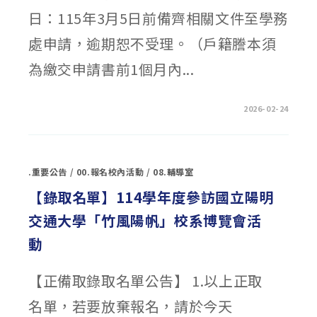
日：115年3月5日前備齊相關文件至學務
處申請，逾期恕不受理。（戶籍謄本須
為繳交申請書前1個月內...
在
留言功能已關閉
2026-02-24
〈彰
化
縣
114
學
年
.重要公告
/
00.報名校內活動
/
08.輔導室
度
第
2
【錄取名單】114學年度參訪國立陽明
學
期
交通大學「竹風陽帆」校系博覽會活
自
強
優
動
秀
學
生
獎
【正備取錄取名單公告】 1.以上正取
學
金〉
中
名單，若要放棄報名，請於今天