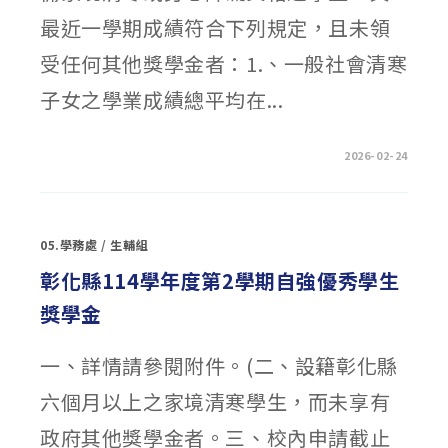
最近一學期成績符合下列規定，且未領
受任何其他獎學金者：1.、一般社會清寒
子女之學業成績總平均在...
在
留言功能已關閉
2026-02-24
〈財
團
法
人
嘉
新
05.學務處
/
生輔組
兆
福
文
彰化縣114學年度第2學期自強優秀學生
化
基
獎學金
金
會
115
年
一、詳情請參閱附件。(二、設籍彰化縣
度
嘉
新
六個月以上之家境清寒學生，而未享有
獎
學
金〉
政府其他獎學金者。三、校內申請截止
中