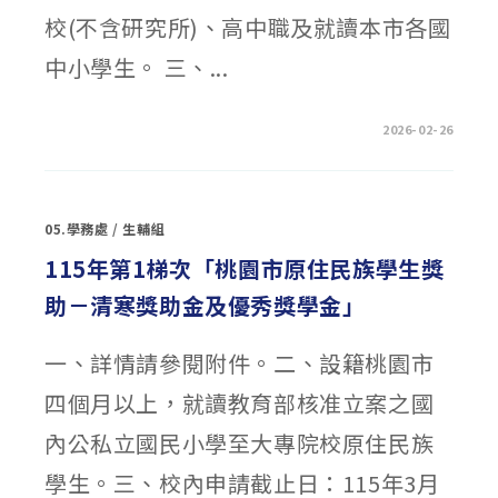
校(不含研究所)、高中職及就讀本市各國
中小學生。 三、...
在
留言功能已關閉
2026-02-26
〈桃
園
市
115
年
度
05.學務處
/
生輔組
推
行
小
115年第1梯次「桃園市原住民族學生獎
康
計
助－清寒獎助金及優秀獎學金」
畫
仁
愛
獎
一、詳情請參閱附件。二、設籍桃園市
助
學
金〉
四個月以上，就讀教育部核准立案之國
中
內公私立國民小學至大專院校原住民族
學生。三、校內申請截止日：115年3月