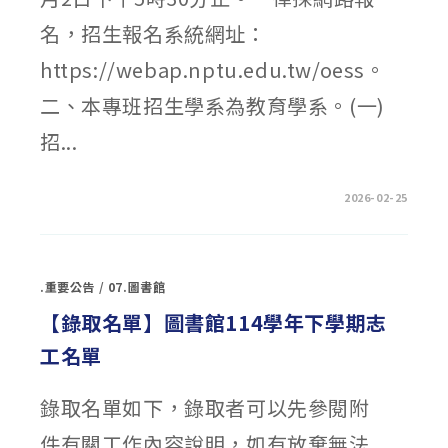
中
名，招生報名系統網址：
https://webap.nptu.edu.tw/oess。
二、本專班招生學系為教育學系。(一)
招...
在
留言功能已關閉
2026-02-25
〈屏
東
大
學
115
學
.重要公告
/
07.圖書館
年
度
原
【錄取名單】圖書館114學年下學期志
住
民
工名單
師
資
培
育
錄取名單如下，錄取者可以先參閱附
公
費
專
件有關工作內容說明，如有放棄無法
班