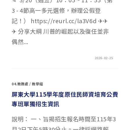
勢
與
3 - 4節高一多元選修，辦理公假登
美
中
台
記！） https://reurl.cc/la3V6d ✈✈
關
係〉
中
✈ 分享大綱 川普的崛起以及復任並非
偶然...
在
留言功能已關閉
2026-02-25
〈3/20（週
五）
翻
轉
教
室
04.教務處
/
教學組
講
座
資
屏東大學115學年度原住民師資培育公費
訊
–
專班單獨招生資訊
川
普
2.0
的
說明： 一、旨揭招生報名時間至115年3
世
界
局
月2日下午5時30分止。一律採網路報
勢〉