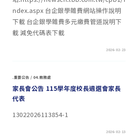
中
ndex.aspx 台企銀學雜費網站操作說明
下載 台企銀學雜費多元繳費管道說明下
載 減免代碼表下載
在
留言功能已關閉
2026-02-23
〈114
學
年
度
第
2
.重要公告
/
04.教務處
學
期
註
家長會公告 115學年度校長遴選會家長
冊
單
代表
繳
費
說
明〉
13022026113854-1
中
在
留言功能已關閉
2026-02-13
〈家