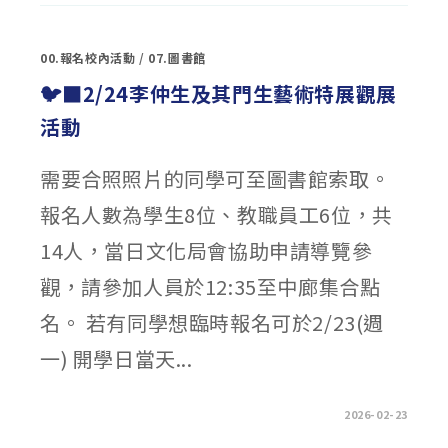
屏
東
大
學
00.報名校內活動
/
07.圖書館
「115
學
年
🐦‍⬛2/24李仲生及其門生藝術特展觀展
度
進
活動
修
學
制
產
需要合照照片的同學可至圖書館索取。
學
攜
手
報名人數為學生8位、教職員工6位，共
合
作
計
14人，當日文化局會協助申請導覽參
畫
專
班
觀，請參加人員於12:35至中廊集合點
國
際
名。 若有同學想臨時報名可於2/23(週
經
營
與
一) 開學日當天...
貿
易
學
系
經
在
留言功能已關閉
2026-02-23
營
〈🐦‍⬛2/24
管
李