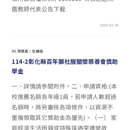
建
設
選教師代表公告下載
倫
理
專
案
獎
在
留言功能已關閉
2026-02-23
學
〈票
金」〉
選
中
本
校
115
學
05.學務處
/
生輔組
年
度
校
114-2彰化縣百年獅社服關懷慈善會獎助
長
遴
學金
選
作
業
教
一、詳情請參閱附件。二、申請資格:(本
師
代
表
校推薦名額各年級1員，若申請人數超過
1
人。〉
中
名額時，將另審核各項條件，以資源不
重複領取其它獎助金為優先)。（一） 家
庭經濟生活困頓或特殊境遇突遭變故