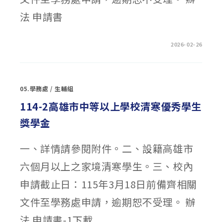
法 申請書
在
留言功能已關閉
2026-02-26
〈114-
2
苗
栗
縣
「中
05.學務處
/
生輔組
等
以
上
114-2高雄市中等以上學校清寒優秀學生
學
校
獎學金
清
寒
優
秀
一、詳情請參閱附件。二、設籍高雄市
學
生
獎
六個月以上之家境清寒學生。三、校內
學
金」〉
中
申請截止日：115年3月18日前備齊相關
文件至學務處申請，逾期恕不受理。 辦
法 申請書-1下載