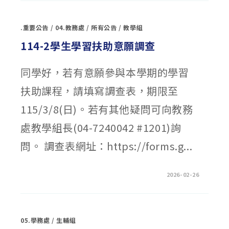
立
彰
化
女
.重要公告
/
04.教務處
/
所有公告
/
教學組
子
高
級
114-2學生學習扶助意願調查
中
學
校
內
同學好，若有意願參與本學期的學習
科
展」
扶助課程，請填寫調查表，期限至
日
程
表
〉
115/3/8(日)。若有其他疑問可向教務
中
處教學組長(04-7240042 #1201)詢
問。 調查表網址：https://forms.g...
在
留言功能已關閉
2026-02-26
〈114-
2
學
生
學
習
05.學務處
/
生輔組
扶
助