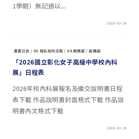
1學期）無記過以...
在
留言功能已關閉
2026-02-26
〈114-
2
新
北
市
高
.重要公告
/
00.報名校內活動
/
04.教務處
/
設備組
級
中
等
「
2026
國立彰化女子高級中學校內科
以
上
展」
日程表
學
校
原
住
2026年校內科展報名及繳交說明書日程
民
學
生
表下載 作品說明書封面格式下載 作品說
獎
學
金〉
明書內文格式下載
中
在
留言功能已關閉
2026-02-26
〈
「
2026
國