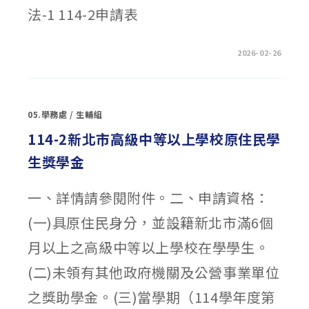
秀
法-1 114-2申請表
獎
學
金」〉
中
在
留言功能已關閉
2026-02-26
〈114-
2
新
竹
縣
中
05.學務處
/
生輔組
等
以
上
114-2新北市高級中等以上學校原住民學
學
校
生獎學金
清
寒
優
秀
一、詳情請參閱附件。二、申請資格：
學
生
獎
(一)具原住民身分，並設籍新北市滿6個
學
金〉
中
月以上之高級中等以上學校在學學生。
(二)未領有其他政府機關及公營事業單位
之獎助學金。(三)當學期（114學年度第