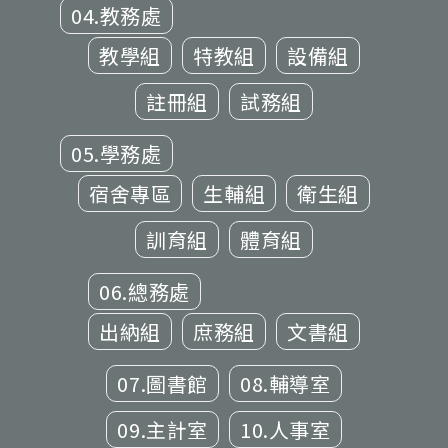
04.教務處
教學組
特教組
設備組
註冊組
試務組
05.學務處
宿舍專區
生輔組
衛生組
訓育組
體育組
06.總務處
出納組
庶務組
文書組
07.圖書館
08.輔導室
09.主計室
10.人事室