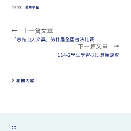
TAGS:
..獎助學金
上一篇文章
Read
more
「慈光山人文獎」第廿屆全國書法比賽
下一篇文章
articles
114-2學生學習扶助意願調查
相關內容
:::