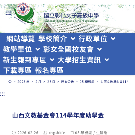
跳
:::
轉
至
主
網站導覽
學校簡介
行政單位
:::
教學單位
彰女全國校友會
要
新生報到專區
大學招生資訊
內
下載專區
報名專區
容
>
2026 年
>
2 月
>
26 日
>
所有公告
>
05.學務處
>
山西文教基金會114學
:::
山西文教基金會114學年度助學金
Post
Post
Post
2026-02-26
chgshlife
05.學務處
/
生輔組