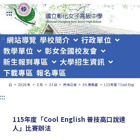
跳
:::
轉
至
主
網站導覽
學校簡介
行政單位
:::
教學單位
彰女全國校友會
要
新生報到專區
大學招生資訊
內
下載專區
報名專區
容
>
2026 年
>
2 月
>
23 日
>
所有公告
>
04.教務處
>
115年度「Cool Eng
:::
115年度「Cool English 普技高口說達
人」比賽辦法