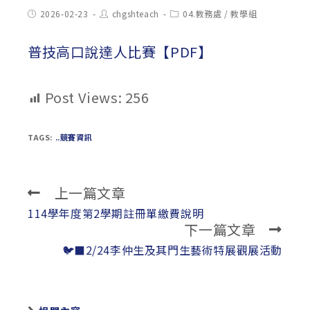
Post
Post
Post
2026-02-23
chgshteach
04.教務處
/
教學組
published:
author:
category:
普技高口說達人比賽【PDF】
Post Views:
256
TAGS:
..競賽資訊
上一篇文章
Read
more
114學年度第2學期註冊單繳費說明
下一篇文章
articles
🐦‍⬛2/24李仲生及其門生藝術特展觀展活動