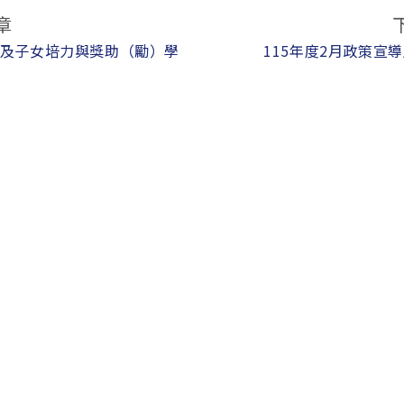
章
住民及子女培力與獎助（勵）學
115年度2月政策宣