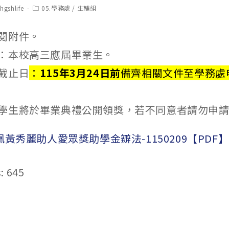
t
Post
hgshlife
05.學務處
/
生輔組
hor:
category:
閱附件。
：本校高三應屆畢業生。
截止日
：
115年3月24日前
備齊相關文件至
學務處
學生將於畢業典禮公開領獎，若不同意者請勿申
鳳黃秀麗助人愛眾獎助學金辧法-1150209【PDF】
:
645