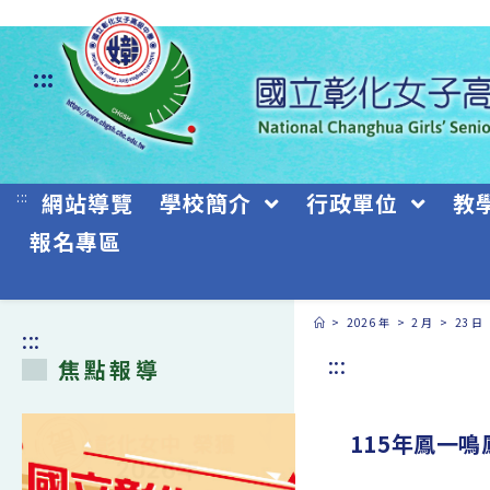
跳
轉
:::
至
主
要
:::
網站導覽
學校簡介
行政單位
教
內
報名專區
容
>
2026 年
>
2 月
>
23 日
:::
:::
焦點報導
115年鳳一