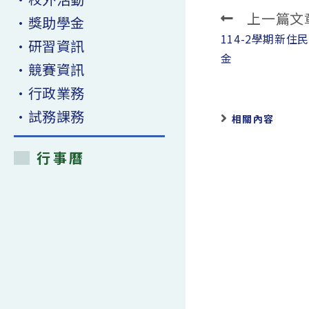
上一篇文
Read
•獎助學金
more
114-2學期新
•研習資訊
articles
金
•競賽資訊
•行政業務
•試務課務
相關內容
行事曆