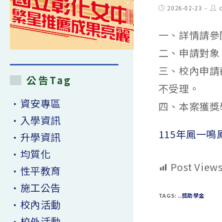
Post
Pos
2026-02-23
c
published:
aut
一、詳情請參
二、申請對象
三、校內申請
公告Tag
不受理。
•資安專區
四、本案獲獎
•入學資訊
115年鳳一鳴
•升學資訊
•均質化
Post Views
•性平教育
•施工公告
TAGS:
..獎助學金
•校內活動
•校外活動