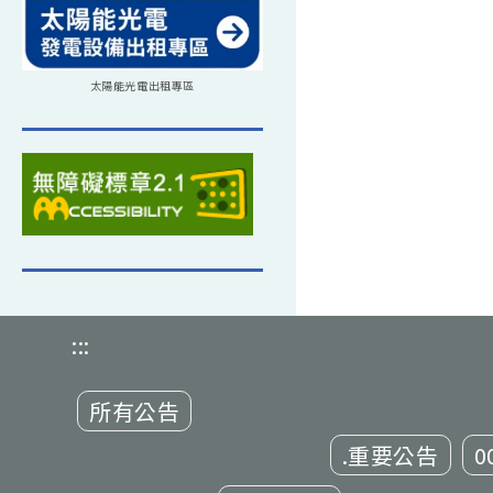
太陽能光電出租專區
:::
所有公告
.重要公告
0