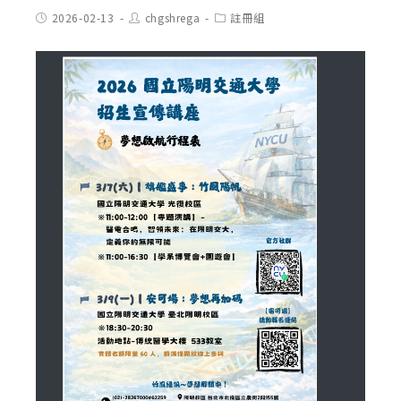
Post
Post
Post
2026-02-13
chgshrega
註冊組
published:
author:
category: