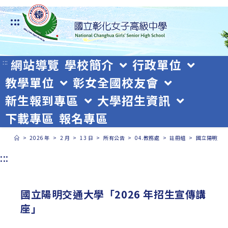
跳
:::
轉
至
主
網站導覽
學校簡介
行政單位
:::
教學單位
彰女全國校友會
要
新生報到專區
大學招生資訊
內
下載專區
報名專區
容
>
2026 年
>
2 月
>
13 日
>
所有公告
>
04.教務處
>
註冊組
>
國立陽明交通
:::
國立陽明交通大學「2026 年招生宣傳講
座」