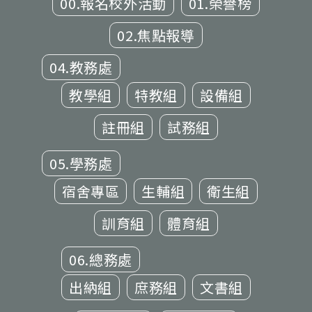
00.報名校外活動
01.榮譽榜
02.焦點報導
04.教務處
教學組
特教組
設備組
註冊組
試務組
05.學務處
宿舍專區
生輔組
衛生組
訓育組
體育組
06.總務處
出納組
庶務組
文書組