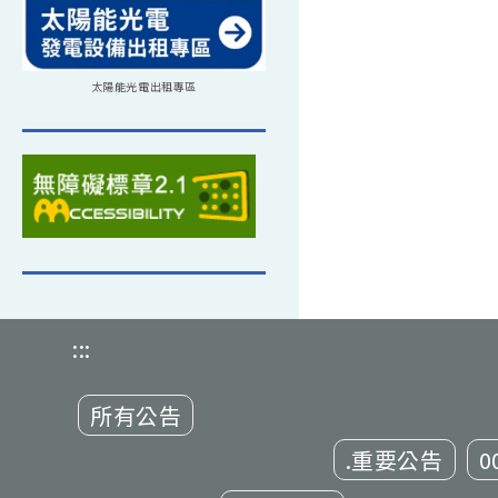
太陽能光電出租專區
:::
所有公告
.重要公告
0