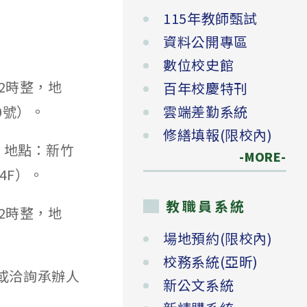
115年教師甄試
資料公開專區
數位校史館
12時整，地
百年校慶特刊
0號）。
雲端差勤系統
修繕填報(限校內)
整，地點：新竹
-MORE-
4F）。
教職員系統
12時整，地
場地預約(限校內)
校務系統(亞昕)
或洽詢承辦人
新公文系統