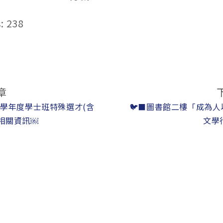
:
238
章
5學年度學士班特殊選才(含
🐦‍⬛圖書館二樓「成為
相關資訊￼
文學