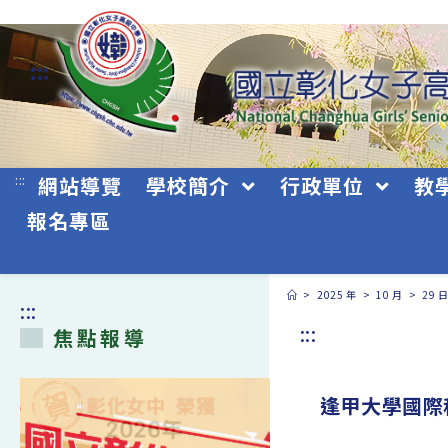
跳
轉
:::
至
主
要
:::
網站導覽
學校簡介
行政單位
教
內
報名專區
容
>
2025 年
>
10 月
>
29 
:::
:::
焦點報導
逢甲大學國際