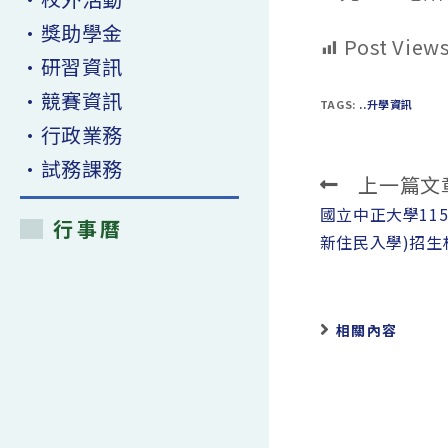
•獎助學金
Post Views
•研習資訊
•競賽資訊
TAGS:
..升學資訊
•行政業務
•試務課務
上一篇文
Read
more
國立中正大學11
行事曆
articles
新住民入學)招生
相關內容