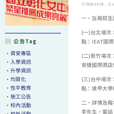
Post
Pos
2025-10-29
published:
aut
一、旨揭招生
(一)台北場次
公告Tag
點：IEAT國
•資安專區
(二)新竹場次
•入學資訊
安捷國際酒店
•升學資訊
•均質化
(三)台中場次
•性平教育
點：逢甲大學
•施工公告
二、詳情及報
•校內活動
李先生，電話：0
•校外活動