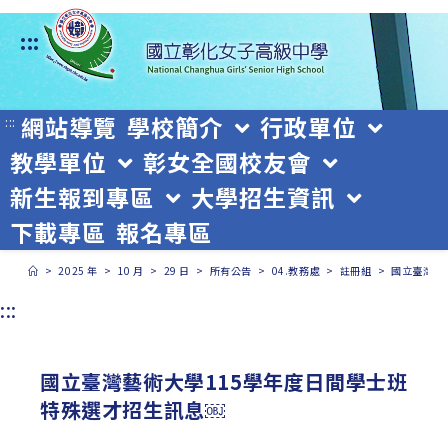
跳
:::
轉
至
主
網站導覽
學校簡介
行政單位
:::
教學單位
彰女全國校友會
要
新生報到專區
大學招生資訊
內
下載專區
報名專區
容
>
2025 年
>
10 月
>
29 日
>
所有公告
>
04.教務處
>
註冊組
>
國立臺灣藝
:::
國立臺灣藝術大學115學年度日間學士班
特殊選才招生訊息￼