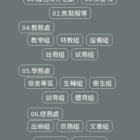
02.焦點報導
04.教務處
教學組
特教組
設備組
註冊組
試務組
05.學務處
宿舍專區
生輔組
衛生組
訓育組
體育組
06.總務處
出納組
庶務組
文書組