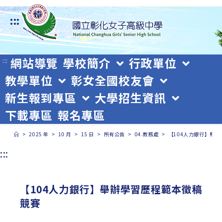
跳
:::
轉
至
主
網站導覽
學校簡介
行政單位
:::
教學單位
彰女全國校友會
要
新生報到專區
大學招生資訊
內
下載專區
報名專區
容
>
2025 年
>
10 月
>
15 日
>
所有公告
>
04.教務處
>
【104人力銀行】舉
:::
【104人力銀行】舉辦學習歷程範本徵稿
競賽