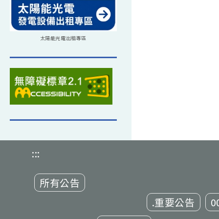
太陽能光電出租專區
:::
所有公告
.重要公告
0