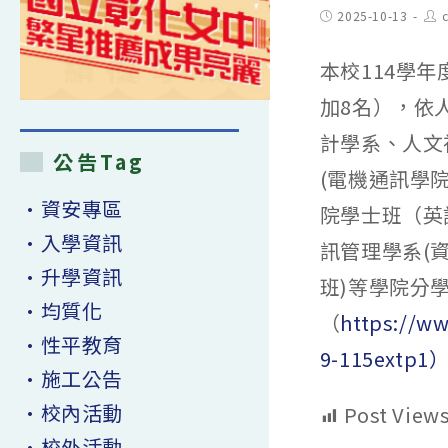
Post
Pos
2025-10-13
published:
aut
本校114學
加8名），依
計學系、人文
公告Tag
(電機通訊學
•資安專區
院學士班（英
•入學資訊
訊管理學系(
•升學資訊
班)等學院分
•均質化
（
https://w
•性平教育
9-115ext
•施工公告
•校內活動
Post Views
•校外活動