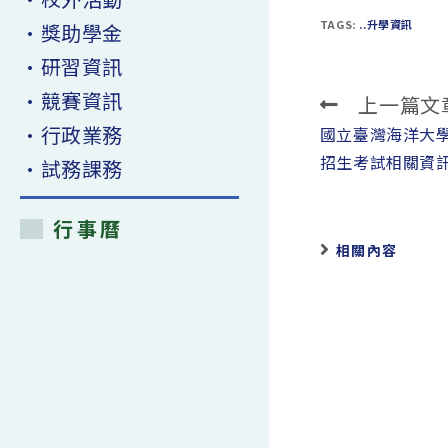
TAGS:
..升學資訊
•獎助學金
•研習資訊
•競賽資訊
上一篇文
Read
•行政業務
more
國立臺灣海洋大學
articles
招生考試相關資
•試務課務
行事曆
相關內容