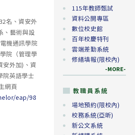
115年教師甄試
資料公開專區
32名、資安外
數位校史館
系、藝術與設
百年校慶特刊
、電機通訊學院
雲端差勤系統
理學院（管理學
修繕填報(限校內)
資安外加)、資
-MORE-
學院英語學士
招生網頁
教職員系統
helor/eap/98
場地預約(限校內)
校務系統(亞昕)
新公文系統