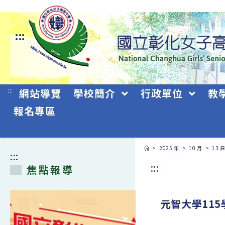
跳
轉
:::
至
主
要
:::
網站導覽
學校簡介
行政單位
教
內
報名專區
容
>
2025 年
>
10 月
>
13 
:::
:::
焦點報導
元智大學11