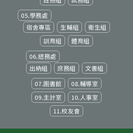
05.學務處
宿舍專區
生輔組
衛生組
訓育組
體育組
06.總務處
出納組
庶務組
文書組
07.圖書館
08.輔導室
09.主計室
10.人事室
11.校友會