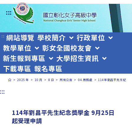
跳
:::
轉
至
主
網站導覽
學校簡介
行政單位
:::
教學單位
彰女全國校友會
要
新生報到專區
大學招生資訊
內
下載專區
報名專區
容
>
2025 年
>
10 月
>
8 日
>
所有公告
>
04.教務處
>
114年劉昌平先生紀念獎
:::
114年劉昌平先生紀念獎學金 9月25日
起受理申請