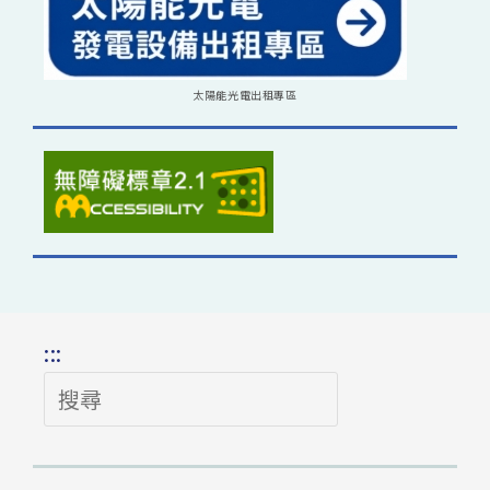
太陽能光電出租專區
:::
搜
尋