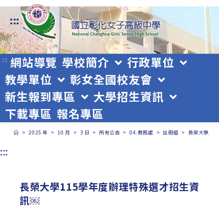
跳
:::
轉
至
主
網站導覽
學校簡介
行政單位
:::
教學單位
彰女全國校友會
要
新生報到專區
大學招生資訊
內
下載專區
報名專區
容
>
2025 年
>
10 月
>
3 日
>
所有公告
>
04.教務處
>
註冊組
>
長榮大學11
:::
長榮大學115學年度辦理特殊選才招生資
訊￼