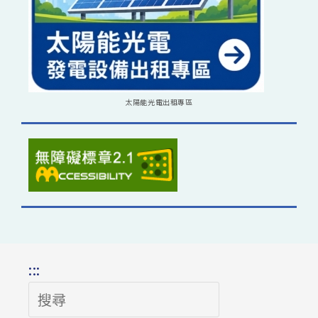
太陽能光電出租專區
:::
搜
尋