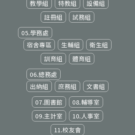
教學組
特教組
設備組
註冊組
試務組
05.學務處
宿舍專區
生輔組
衛生組
訓育組
體育組
06.總務處
出納組
庶務組
文書組
07.圖書館
08.輔導室
09.主計室
10.人事室
11.校友會